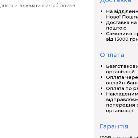
Доставка
одного з ахроматичних об'єктивів
На відділен
Нової Пошт
Доставка на
овж штатива при фокусуванні
поштою
и висоти - 2 см). Серед переваг
Самовивіз п
ергоефективне LED-підсвічування
від 15000 грн
и з координатним ноніусом. Крім
 входить набір світлофільтрів та
Оплата
х від 1000 крат.
Безготівков
організацій
Оплата чере
онлайн-банк
Оплата по р
Накладеним
відправляєм
попередня о
організації
о лінійне поле зору)
Гарантія
100% гарантії я