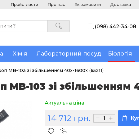
г
Прайс-листи
Про нас
Як замовити
Доставка
(098) 442-34-08
а
Хімія
Лабораторний посуд
Біологія
коп MB-103 зі збільшенням 40х-1600x (65211)
 MB-103 зі збільшенням 40
Актуальна ціна
14 712 грн.
Ку