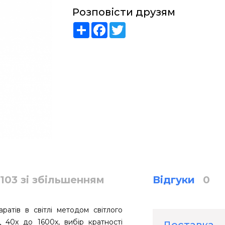
Розповісти друзям
Share
Facebook
Twitter
103 зі збільшенням
Відгуки
0
атів в світлі методом світлого
 40х до 1600х, вибір кратності