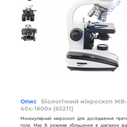
Опис
Біологічний мікроскоп MB-
40х-1600x (65211)
Монокулярний мікроскоп для дослідження препар
поля. Має 8 режимів збільшення в діапазоні від