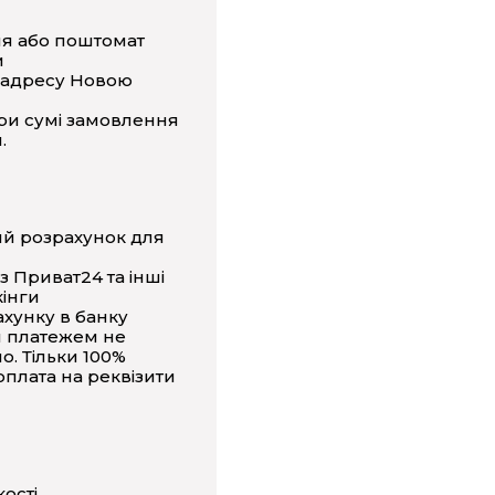
ня або поштомат
и
 адресу Новою
ри сумі замовлення
.
ий розрахунок для
з Приват24 та інші
інги
ахунку в банку
 платежем не
о. Тільки 100%
плата на реквізити
кості