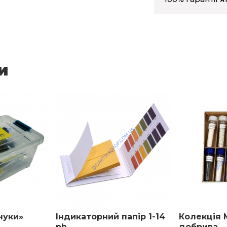
ика
 діафрагмою
и
ості
º)
всередину
чуки»
Індикаторний папір 1-14
Колекція 
ph
добрива