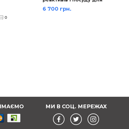
кабінету хімії для 8
штук)
6 700 грн.
1 962 
класу
0
ЙМАЄМО
МИ В СОЦ. МЕРЕЖАХ