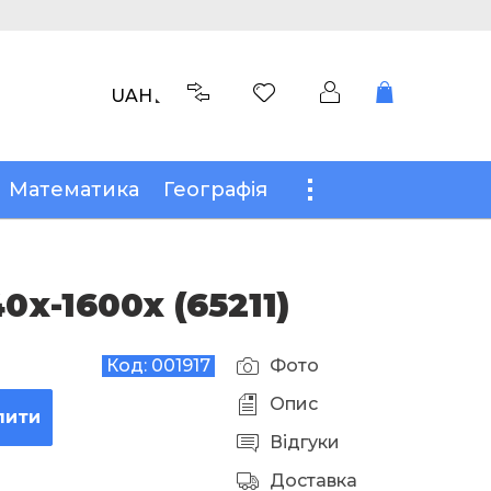
UAH
Математика
Географія
х-1600x (65211)
Код:
001917
Фото
Опис
пити
Відгуки
Доставка