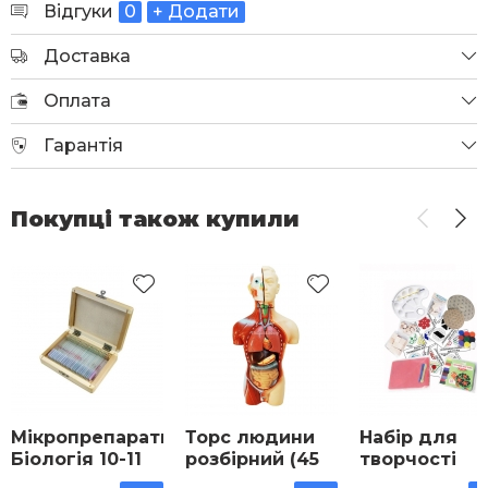
Відгуки
0
+ Додати
Доставка
Оплата
Гарантія
Покупці також купили
Мікропрепарати
Торс людини
Набір для
Біологія 10-11
розбірний (45
творчості
класи набір 20
см)