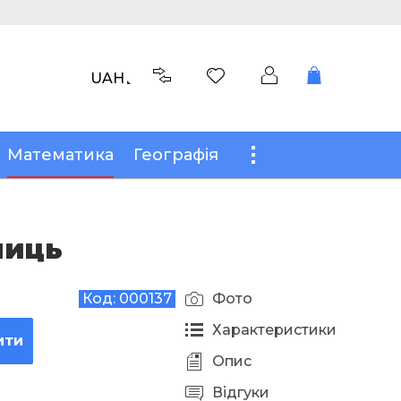
UAH
Математика
Географія
ниць
Код:
000137
Фото
Характеристики
ити
Опис
Відгуки