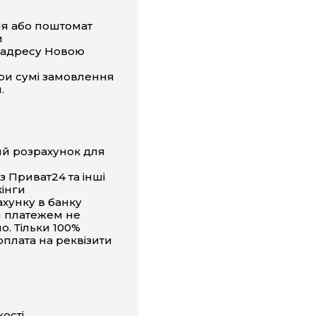
ня або поштомат
и
 адресу Новою
ри сумі замовлення
.
ий розрахунок для
з Приват24 та інші
інги
ахунку в банку
 платежем не
о. Тільки 100%
плата на реквізити
кості