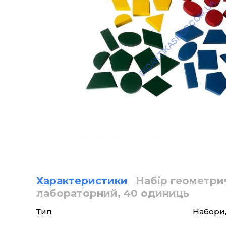
Характеристики
Набір геометри
лабораторний, 40 одиниць
Тип
Набори,