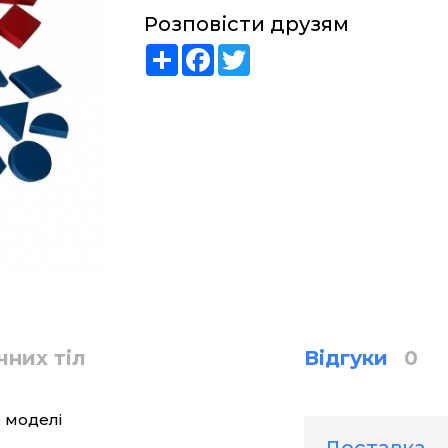
Розповісти друзям
Share
Facebook
Twitter
чних тіл
Відгуки
0
 моделі