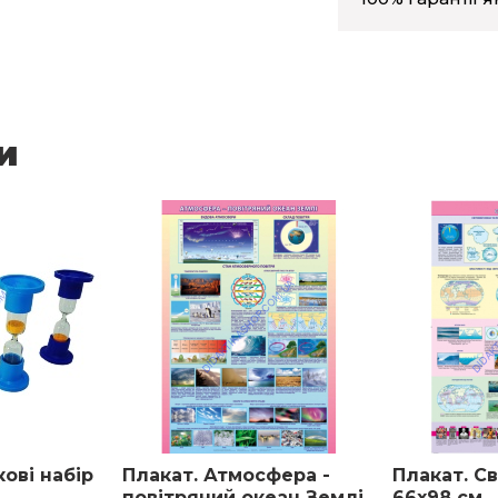
и
ові набір
Плакат. Атмосфера -
Плакат. С
повітряний океан Землі
66х98 см