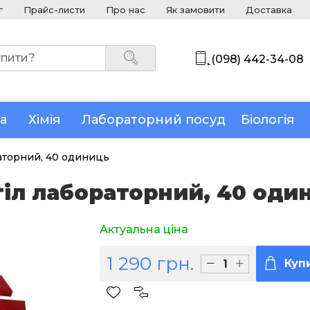
г
Прайс-листи
Про нас
Як замовити
Доставка
(098) 442-34-08
а
Хімія
Лабораторний посуд
Біологія
раторний, 40 одиниць
тіл лабораторний, 40 оди
Актуальна ціна
1 290 грн.
Куп