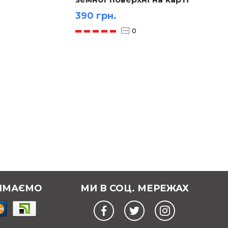
66х98 см
390 грн.
390 г
0
ЙМАЄМО
МИ В СОЦ. МЕРЕЖАХ