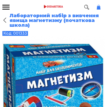
Лабораторний набір з вивчення
явища магнетизму (початкова
школа)
Код:
001333