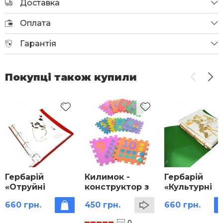
Доставка
Оплата
Гарантія
Покупці також купили
Гербарій
Килимок -
Гербарій
«Отруйні
конструктор з
«Культурні
рослини»
пазлів
рослини»
660 грн.
450 грн.
660 грн.
0