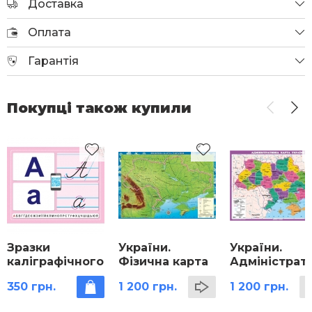
Доставка
Оплата
Гарантія
Покупці також купили
Зразки
України.
України.
каліграфічного
Фізична карта
Адміністрат
написання
м-ба 1:1 000 000
карта м-б 1:1
350 грн.
1 200 грн.
1 200 грн.
літер
на картоні для
000 000 на
початкової
картоні для