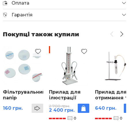
Оплата
Гарантія
Покупці також купили
-11%
Фільтрувальний
Прилад для
Прилад для
папір
ілюстрації
отримання т
залежності
збору газів з
2 700 грн.
160 грн.
640 грн.
швидкості
насадками
2 400 грн.
хімічних
0
0
реакцій від
умов