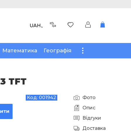
UAH
Математика
Географія
3 TFT
Код:
001942
Фото
Опис
пити
Відгуки
Доставка