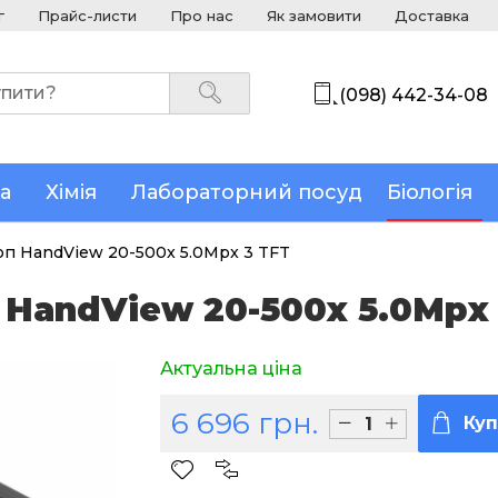
г
Прайс-листи
Про нас
Як замовити
Доставка
(098) 442-34-08
а
Хімія
Лабораторний посуд
Біологія
п HandView 20-500x 5.0Mpx 3 TFT
HandView 20-500x 5.0Mpx 
Актуальна ціна
6 696 грн.
Ку