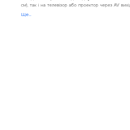
см), так і на телевізор або проектор через AV вих
предмети і записувати відео зі збереженням на 
Ще...
вимірювати їх з точністю до 1 мкм.
Особливості:
3 "(7,6 см) кольоровий РК дисплей
Підключення мікроскопа до комп'ютера через пор
Підтримка карт пам'яті microSD об'ємом до 32 Гб
AV вихід для підключення до телевізора або проек
Фото і відео зйомка об'єкта
Автоматична експозиція і баланс білого
8 білих світлодіодів з плавним регулюванням яскрав
Цифрове збільшення 4x
Li-ion акумулятор
Вимірювання відстані, площі, кутів і радіусів спосте
Технічні характеристики.
Збільшення: 20x-200x, до 500x з цифровим збільше
Матриця: 5 MPixel (до 12 MPixel з інтерполяцією)