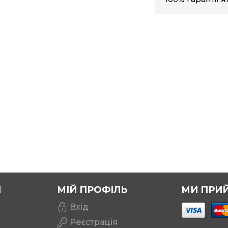
італійська, французька,
итайська
Вихід: 5V, 1A
Я
МІЙ ПРОФІЛЬ
МИ ПРИ
Вхід
Реєстрація