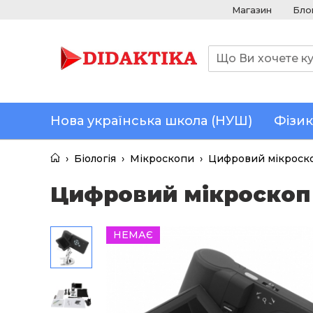
Магазин
Бло
Нова українська школа (НУШ)
Фізик
›
Біологія
›
Мікроскопи
›
Цифровий мікроско
Цифровий мікроскоп 
НЕМАЄ