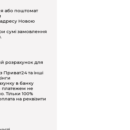
ня або поштомат
и
 адресу Новою
ри сумі замовлення
.
ий розрахунок для
з Приват24 та інші
інги
ахунку в банку
 платежем не
о. Тільки 100%
плата на реквізити
кості