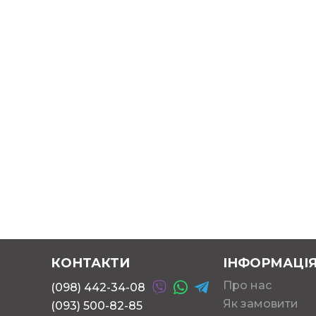
LCD екран: 7,6 см (3 ")
Час роботи батареї: 3,5-4 години
Час повної зарядки батареї 5 годин
Фокусна відстань: 10-300мм
Частота кадрів: максимальна 30 кадр / с
Ручна витримка фото: від 1 сек. до 1/1000 сек.
Формат відео: AVI
Формат фото: JPEG
Підсвічування: 8 LED білого кольору
Мова ПО: англійська, німецька, іспанська, російська, 
португальська, голландська, японська, корейська, к
Живлення: від акумулятора 1050 мАг, Li-ion 3.7V
Адаптер змінного струму: Вхід: 100-240V, 50 / 60Hz; 
Розміри мікроскопа: 130 x 103 x 29 мм
Вага мікроскопа: 171 г
КОНТАКТИ
ІНФОРМАЦІ
Комплектація.
Про нас
(098) 442-34-08
Мікроскоп з 7,6 см LCD екраном
Як замовити
(093) 500-82-85
USB кабель