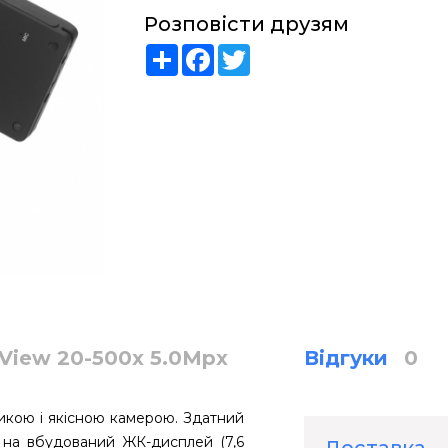
Розповісти друзям
Share
Facebook
Twitter
View 20-500x 5.0Mpx
Відгуки
0
икою і якісною камерою. Здатний
 на вбудований ЖК-дисплей (7,6