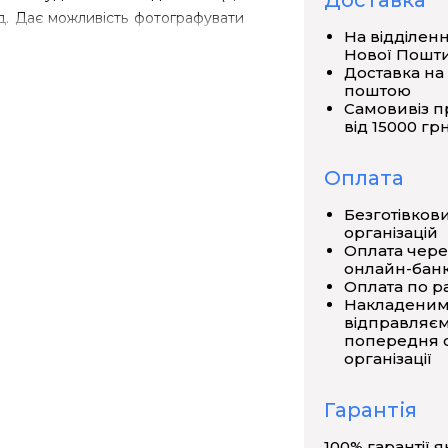
Доставка
ід. Дає можливість фотографувати
На відділен
карти пам'яті MicroSD, а також
Нової Пошт
Доставка на
поштою
Самовивіз п
від 15000 грн
т USB
Оплата
тора
Безготівков
організацій
Оплата чере
онлайн-банк
ості
Оплата по р
Накладеним
відправляєм
попередня о
режуваних об'єктів
організації
Гарантія
нням
100% гарантії я