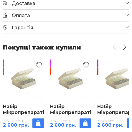
Доставка
Оплата
Гарантія
Покупці також купили
НЕМАЄ
НЕМАЄ
НЕМАЄ
-25%
-25%
-25%
Набір
Набір
Набір
мікропрепаратів
мікропрепаратів
мікропрепар
Зоологія 100
Ботаніка-1 (110
Анатомія (11
3 500 грн.
3 500 грн.
3 500 грн.
штук
штук)
штук)
2 600 грн.
2 600 грн.
2 600 грн.