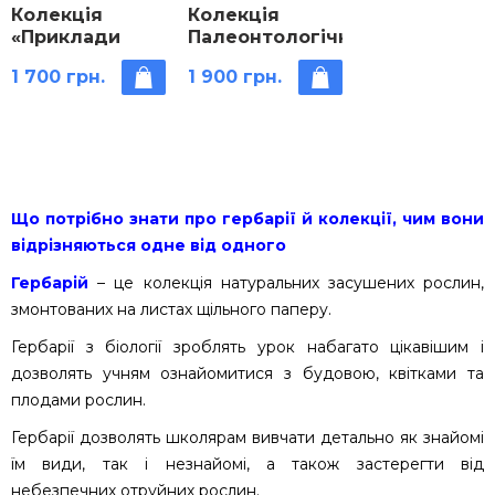
Колекція
Колекція
«Приклади
Палеонтологічна
захисних
(форма
1 700 грн.
1 900 грн.
пристосувань у
збереження
комах»
викопних
рослин і
тварин)
Що потрібно знати про гербарії й колекції, чим вони
відрізняються одне від одного
Гербарій
– це колекція натуральних засушених рослин,
змонтованих на листах щільного паперу.
Гербарії з біології зроблять урок набагато цікавішим і
дозволять учням ознайомитися з будовою, квітками та
плодами рослин.
Гербарії дозволять школярам вивчати детально як знайомі
їм види, так і незнайомі, а також застерегти від
небезпечних отруйних рослин.