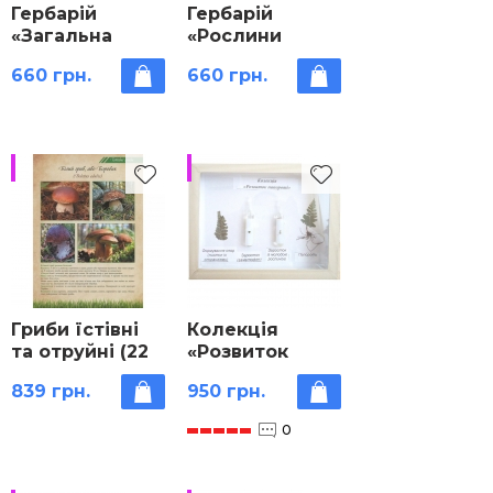
Гербарій
Гербарій
«Загальна
«Рослини
біологія»
природних зон
660 грн.
660 грн.
України»
НЕМАЄ
Продано
Гриби їстівні
Колекція
та отруйні (22
«Розвиток
планшети А4)
папороті»
839 грн.
950 грн.
0