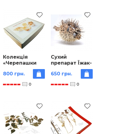
Колекція
Сухий
«Черепашки
препарат Їжак-
молюсків»
риба морська
800 грн.
650 грн.
0
0