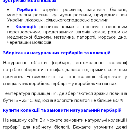
зустрічаються в класах
Гербарії:
отруйні рослини, загальна біологія,
морфологія рослин, культурні рослини, природних зон
України, лікарські, сільськогосподарські рослини.
Колекції:
розвиток комах з повним і неповним
перетворенням, представники загонів комах, розвиток
медоносної бджоли, метелика, папороті, морське дно,
черепашки молюсків.
Зберігання натуральних гербаріїв та колекцій
Натуральні об'єкти (гербарії, ентомологічні колекції)
потрібно зберігати в шафах далеко від прямих сонячних
променів. Ентомологічні та інші колекції зберігають у
спеціальних коробках, гербарії – у коробках чи папках.
Температура приміщення, де зберігаються зразки повинна
бути 15 – 25 °C, відносна вологість повітря не більше 80 %.
Купити колекції та замовити натуральний гербарій
На нашому сайті Ви можете замовити натуральні колекції і
гербарії для кабінету біології. Бажаєте уточнити деякі