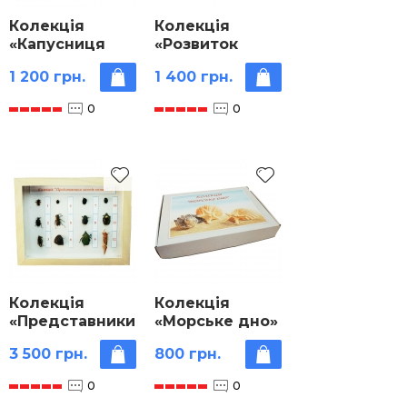
Колекція
Колекція
«Капусниця
«Розвиток
(метелик)
медоносної
1 200 грн.
1 400 грн.
розвиток»
бджоли»
0
0
Колекція
Колекція
«Представники
«Морське дно»
загонів комах»
3 500 грн.
800 грн.
0
0