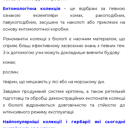
Ентомологічна колекція
– це відібрані за певною
ознакою екземпляри комах, ракоподібних,
павукоподібних, засушені та наколоті або приклеєні на
основу ентомологічної коробки.
Різноманітні колекції з біології є наочним матеріалом, що
сприяє більш ефективному засвоєнню знань з певних тем.
З їх допомогою учні можуть докладніше вивчити будову:
комах;
рослин;
тварин, що мешкають у лісі або на морському дні.
Завдяки продуманій системі кріплень, а також ретельній
підготовці та обробці демонстраційних експонатів колекції
з біології відрізняються довговічністю та стійкістю до
інтенсивного режиму експлуатації.
Найпопулярніші колекції і гербарії які сьогодні