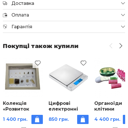
Доставка
Оплата
Гарантія
Покупці також купили
Колекція
Цифрові
Органоїди
«Розвиток
електронні
клітини
медоносної
ваги 1000 г /
1 400 грн.
850 грн.
4 400 грн.
бджоли»
0,1г