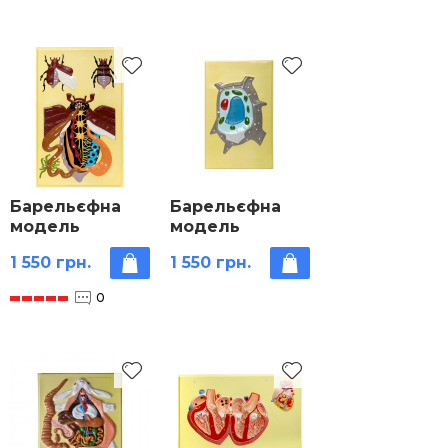
Барельєфна
Барельєфна
модель
модель
«Внутрішня
Рослинна
1 550 грн.
1 550 грн.
будова жука»
клітина
0