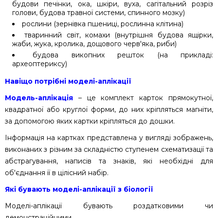
будови печінки, ока, шкіри, вуха, сагітальний розріз
голови, будова травної системи, спинного мозку)
рослини (зернівка пшениці, рослинна клітина)
тваринний світ, комахи (внутрішня будова ящірки,
жаби, жука, кролика, дощового черв'яка, риби)
будова викопних решток (на прикладі:
археоптериксу)
Навіщо потрібні моделі-аплікації
Модель-аплікація
– це комплект карток прямокутної,
квадратної або круглої форми, до них кріпляться магніти,
за допомогою яких картки кріпляться до дошки.
Інформація на картках представлена у вигляді зображень,
виконаних з різним за складністю ступенем схематизації та
абстрагування, написів та знаків, які необхідні для
об'єднання її в цілісний набір.
Які бувають моделі-аплікації з біології
Моделі-аплікації бувають роздатковими чи
демонстраційними.