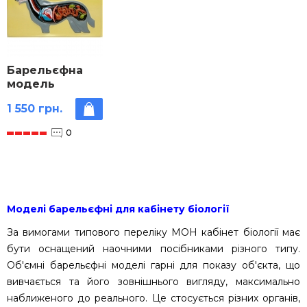
Барельєфна
модель
«Внутрішня
1 550 грн.
будова
собаки»
0
Моделі барельєфні для кабінету біології
За вимогами типового переліку МОН кабінет біології має
бути оснащений наочними посібниками різного типу.
Об'ємні барельєфні моделі гарні для показу об'єкта, що
вивчається та його зовнішнього вигляду, максимально
наближеного до реального. Це стосується різних органів,