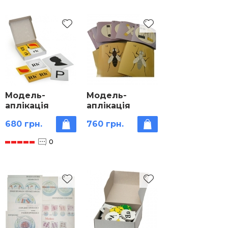
Модель-
Модель-
аплікація
аплікація
Успадкування
Перехрест
680 грн.
760 грн.
резус-фактора
хромосом
0