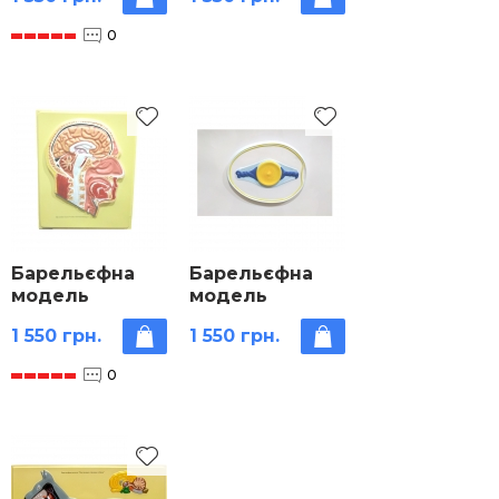
будова жаби»
пшениці»
0
Барельєфна
Барельєфна
модель
модель
«Сагітальний
«Будова яйця
1 550 грн.
1 550 грн.
розріз голови»
птаха»
0