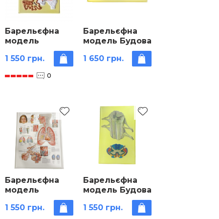
Барельєфна
Барельєфна
модель
модель Будова
«Внутрішня
серця людини
1 550 грн.
1 650 грн.
будова
кролика»
0
Барельєфна
Барельєфна
модель
модель Будова
«Будова
спинного
1 550 грн.
1 550 грн.
легень
мозку людини