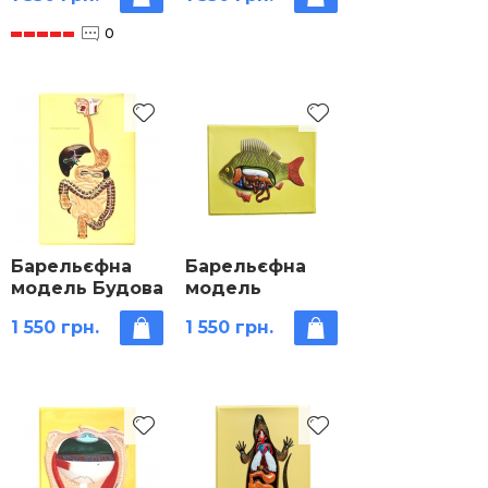
дощового
0
черв'яка»
Барельєфна
Барельєфна
модель Будова
модель
травної
«Внутрішня
1 550 грн.
1 550 грн.
системи
будова риби»
людини