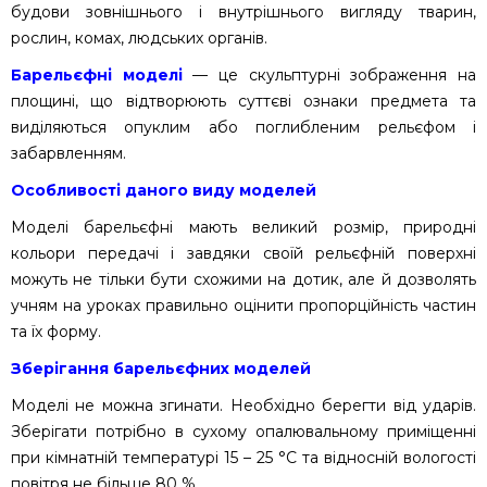
будови зовнішнього і внутрішнього вигляду тварин,
рослин, комах, людських органів.
Барельєфні моделі
— це скульптурні зображення на
площині, що відтворюють суттєві ознаки предмета та
виділяються опуклим або поглибленим рельєфом і
забарвленням.
Особливості даного виду моделей
Моделі барельєфні мають великий розмір, природні
кольори передачі і завдяки своїй рельєфній поверхні
можуть не тільки бути схожими на дотик, але й дозволять
учням на уроках правильно оцінити пропорційність частин
та їх форму.
Зберігання барельєфних моделей
Моделі не можна згинати. Необхідно берегти від ударів.
Зберігати потрібно в сухому опалювальному приміщенні
при кімнатній температурі 15 – 25 °C та відносній вологості
повітря не більше 80 %.