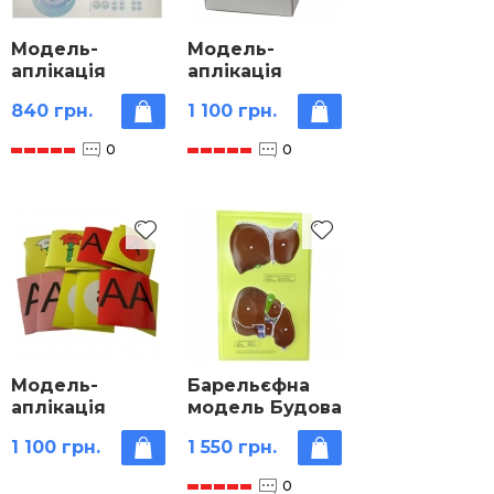
Модель-
Модель-
аплікація
аплікація
Схема Мейозу
Дигібридне
840 грн.
1 100 грн.
схрещування
0
0
Модель-
Барельєфна
аплікація
модель Будова
Моногібридне
печінки
1 100 грн.
1 550 грн.
схрещування
людини
0