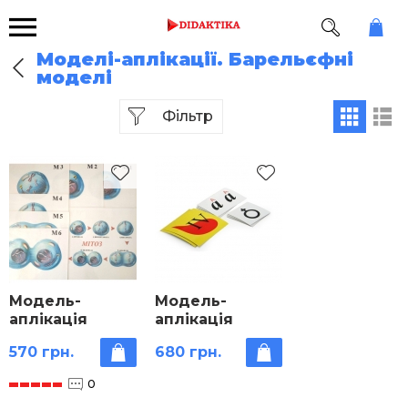
Моделі-аплікації. Барельєфні
моделі
Фільтр
Модель-
Модель-
аплікація
аплікація
Схема Мітозу
Генетика груп
570 грн.
680 грн.
крові
0