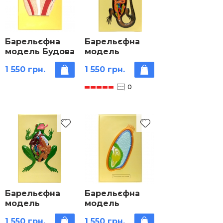
Барельєфна
Барельєфна
модель Будова
модель
ока людини
«Внутрішня
1 550 грн.
1 550 грн.
будова
ящірки»
0
Барельєфна
Барельєфна
модель
модель
«Внутрішня
«Зернівка
1 550 грн.
1 550 грн.