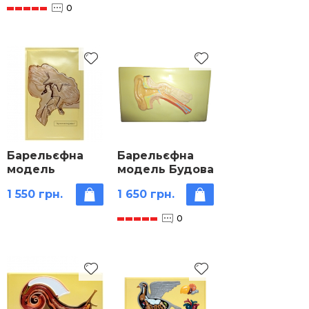
людини»
0
Барельєфна
Барельєфна
модель
модель Будова
«Археоптерикс»
вуха людини
1 550 грн.
1 650 грн.
0