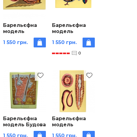
Барельєфна
Барельєфна
модель
модель
«Внутрішня
«Внутрішня
1 550 грн.
1 550 грн.
будова
будова
равлика»
голуба»
0
Барельєфна
Барельєфна
модель Будова
модель
шкіри людини
«Внутрішня
1 550 грн.
1 550 грн.
будова