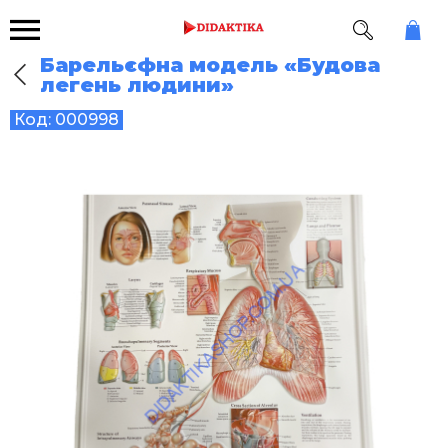
Барельєфна модель «Будова
легень людини»
Код:
000998