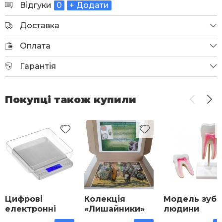
Відгуки
0
+ Додати
Доставка
Оплата
Гарантія
Покупці також купили
Цифрові
Колекція
Модель зуба
електронні
«Лишайники»
людини
терези високої