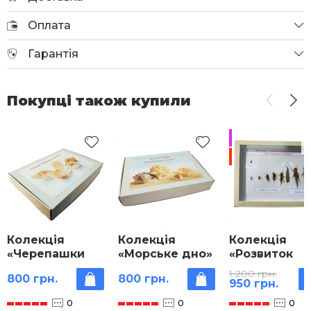
Оплата
Гарантія
Покупці також купили
Продано
-20%
Колекція
Колекція
Колекція
«Черепашки
«Морське дно»
«Розвиток
молюсків»
комах з
1 200 грн.
800 грн.
800 грн.
неповним
950 грн.
перетворен
0
0
0
(Сарана)»