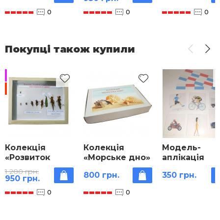
перетворенням
0
0
0
(Сарана)»
Покупці також купили
Продано
-20%
Колекція
Колекція
Модель-
«Розвиток
«Морське дно»
аплікація
комах з
Числова пря
1 200 грн.
800 грн.
350 грн.
неповним
950 грн.
перетворенням
0
0
(Сарана)»