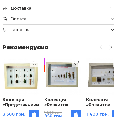
Доставка
Оплата
Гарантія
Рекомендуємо
Продано
-20%
Колекція
Колекція
Колекція
«Представники
«Розвиток
«Розвиток
загонів комах»
комах з
медоносної
1 200 грн.
3 500 грн.
1 400 грн.
неповним
бджоли»
950 грн.