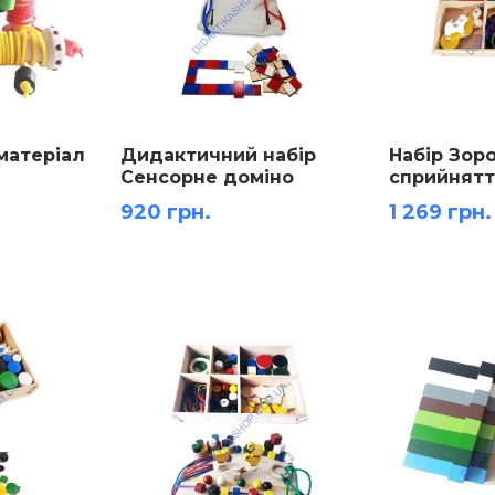
матеріал
Дидактичний набір
Набір Зор
Сенсорне доміно
сприйнятт
до метод
920 грн.
1 269 грн.
Moнтeccop