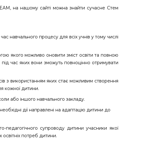
AM, на нашому сайті можна знайти сучасне Стем
ас навчального процесу для всіх учнів у тому числі
огою якого можливо оновити зміст освіти та повною
 під час яких вони зможуть повноцінно отримувати
ів з використанням яких стає можливим створення
ля кожної дитини.
оли або іншого навчального закладу.
 необхідні дії направлені на адаптацію дитини до
о-педагогічного супроводу дитини учасники якої
х освітніх потреб дитини.