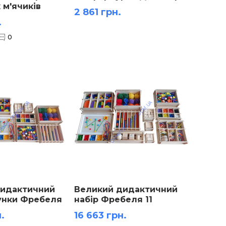
 м'ячиків
2 861 грн.
.
0
дидактичний
Великий дидактичний
унки Фребеля
набір Фребеля 11
коробок
.
16 663 грн.
розграфлене