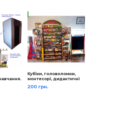
поле для 
Новинка!
Кубіки, головоломки,
навчання.
монтесорі, дидактичні
ля НУШ,
ігри, балансири,
200 грн.
ве
пірамідки
 НУШ