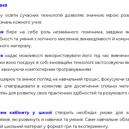
ННЯ
у освіти сучасних технологій дозволяє значною мірою роз
знань кожного учня.
ня
бере на себе роль незамінного помічника, завдяки як
бності та уміння з логічного мислення, винахідливості й кому
ного матеріалу.
ня
надає можливості використовувати його під час вивчення
ьки воно поєднує в собі інноваційні технології застосовуючи 
й закінчуючи комп’ютерним програмуванням.
зширює та змінює погляд на навчальний процес, фокусуючи сво
ня співпрацювати в колективі для досягнення спільної мет
лін для розвитку своїх практичних здібностей та розумового 
ем кабінету у школі
створить необхідні умови для з
язків, які розвинуть їх навички та уміння. Саме навчальне о
ий шкільний матеріал у форматі гри та експерименту.