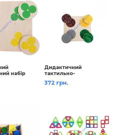
ний
Дидактичний
ний набір
тактильно-
а методикою
розвивальний набір за
372 грн.
і
методикою Монтессорі