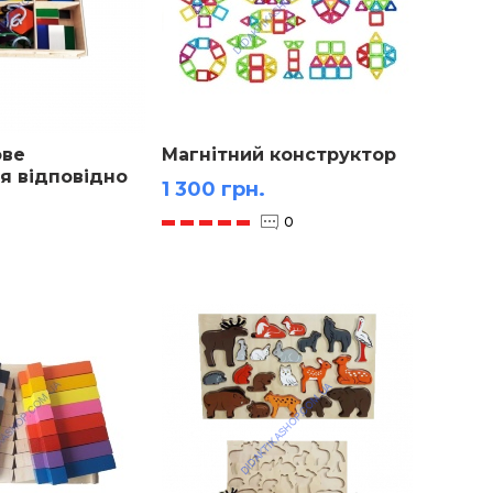
ове
Магнітний конструктор
я вiдповiдно
1 300 грн.
ики
i
0