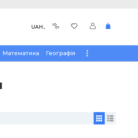
UAH
Математика
Географія
Ш