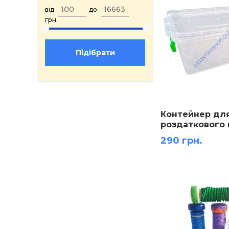
від
до
грн.
Контейнер дл
роздаткового 
(пластиковий)
290 грн.