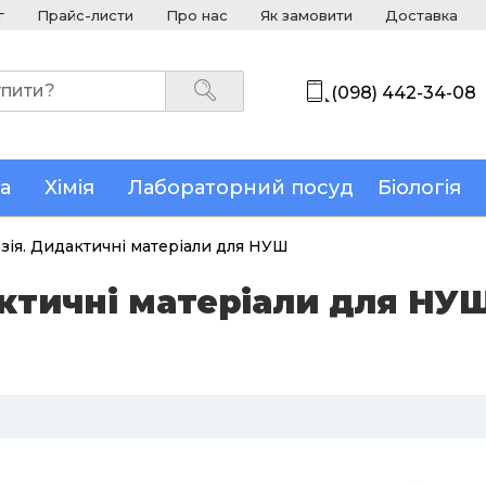
г
Прайс-листи
Про нас
Як замовити
Доставка
(098) 442-34-08
а
Хімія
Лабораторний посуд
Біологія
зія. Дидактичні матеріали для НУШ
актичні матеріали для НУ