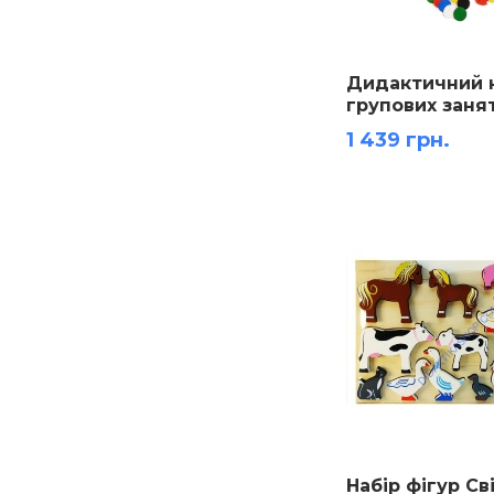
Дидактичний 
групових заня
1 439 грн.
Набір фігур Св