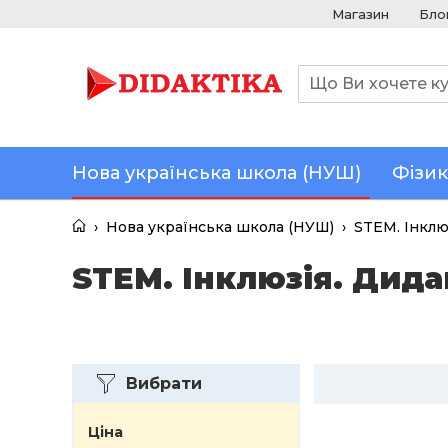
Магазин
Бло
Нова українська школа (НУШ)
Фізик
›
Нова українська школа (НУШ)
›
STEM. Інклю
STEM. Інклюзія. Дид
Вибрати
Ціна