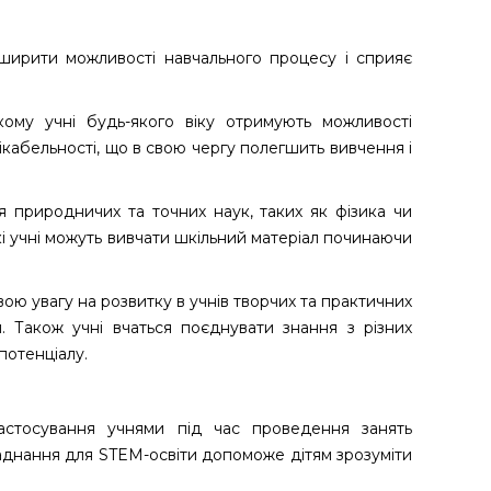
ширити можливості навчального процесу і сприяє
ому учні будь-якого віку отримують можливості
нікабельності, що в свою чергу полегшить вивчення і
 природничих та точних наук, таких як фізика чи
які учні можуть вивчати шкільний матеріал починаючи
ю увагу на розвитку в учнів творчих та практичних
и. Також учні вчаться поєднувати знання з різних
потенціалу.
астосування учнями під час проведення занять
бладнання для STEM-освіти допоможе дітям зрозуміти