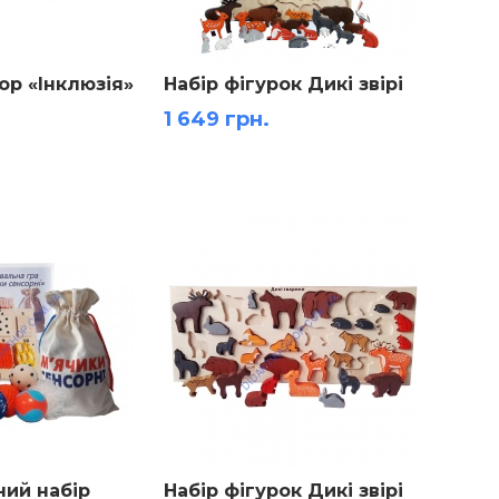
ор «Інклюзія»
Набір фігурок Дикі звірі
1 649 грн.
ий набір
Набір фігурок Дикі звірі