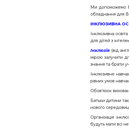
Ми допоможемо В
обладнання для В
ІНКЛЮЗИВНА ОСВ
Інклюзивна освіта
для дітей з інтел
Інклюзія
(від анг
мірою залучити д
знання та брати у
Інклюзивне навча
рівних умов навча
Обов’язок вихован
Батьки дитини тако
нового середовища
Організація інкл
будуть мати всі не