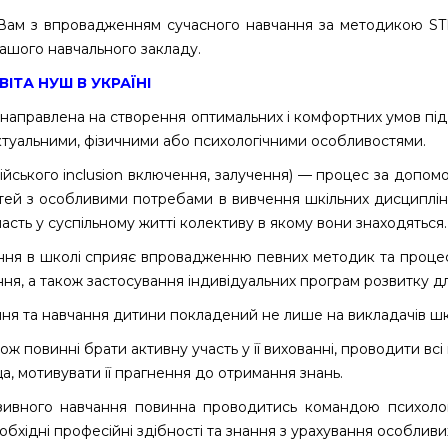
ам з впровадженням сучасного навчання за методикою STE
ашого навчального закладу.
ІТА НУШ В УКРАЇНІ
 направлена на створення оптимальних і комфортних умов під ч
ектуальними, фізичними або психологічними особливостями.
лійського inclusion включення, залучення) — процес за допом
ітей з особливими потребами в вивчення шкільних дисциплін
часть у суспільному житті колективу в якому вони знаходяться.
ння в школі сприяє впровадженню певних методик та процес
ння, а також застосування індивідуальних програм розвитку д
ня та навчання дитини покладений не лише на викладачів шк
ж повинні брати активну участь у її вихованні, проводити всі
, мотивувати її прагнення до отримання знань.
юзивного навчання повинна проводитись командою психолог
обхідні професійні здібності та знання з урахування особливи