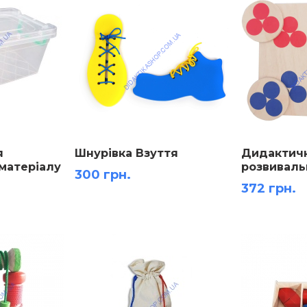
я
Шнурівка Взуття
Дидактич
матеріалу
розвиваль
300 грн.
Кольори з
372 грн.
Монтессор