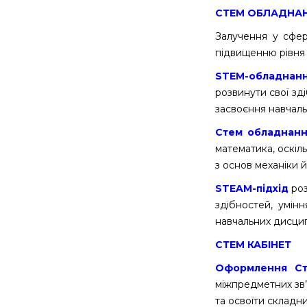
СТЕМ ОБЛАДНА
Залучення у сфер
підвищенню рівня 
STEM
-обладнан
розвинути свої зді
засвоєння навчаль
Стем обладнан
математика, оскіл
з основ механіки 
STEAM
-підхід
ро
здібностей, умін
навчальних дисцип
СТЕМ КАБІНЕТ
Оформлення Ст
міжпредметних зв’
та освоїти складн