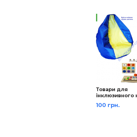
Новинка!
Товари для
інклюзивного 
Обладнання д
100 грн.
ДНЗ. Додатко
обладнання з