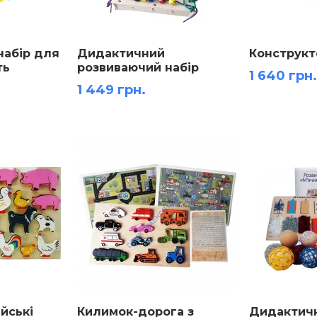
набір для
Дидактичний
Конструкт
ть
розвиваючий набір
1 640 грн.
вiдповiдно до методики
1 449 грн.
Moнтeccopi
ійські
Килимок-дорога з
Дидактичн