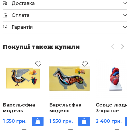
Доставка
Оплата
Гарантія
Покупці також купили
Барельєфна
Барельєфна
Серце люди
модель
модель
3-кратне
«Внутрішня
«Внутрішня
збільшення
1 550 грн.
1 550 грн.
2 400 грн.
будова
будова
демонстраці
голуба»
собаки»
модель