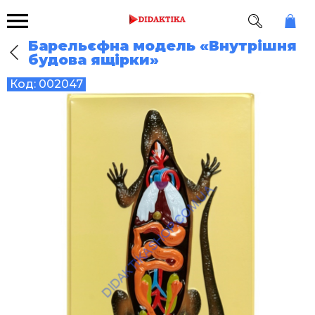
Барельєфна модель «Внутрішня
будова ящірки»
Код:
002047