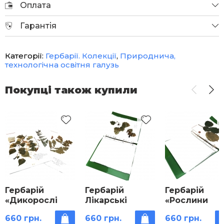
Оплата
Гарантія
Категорії:
Гербарії. Колекції
,
Природнича,
технологічна освітня галузь
Покупці також купили
Гербарій
Гербарій
Гербарій
«Дикорослі
Лікарські
«Рослини
рослини»
рослини
природних з
660 грн.
660 грн.
660 грн.
України»