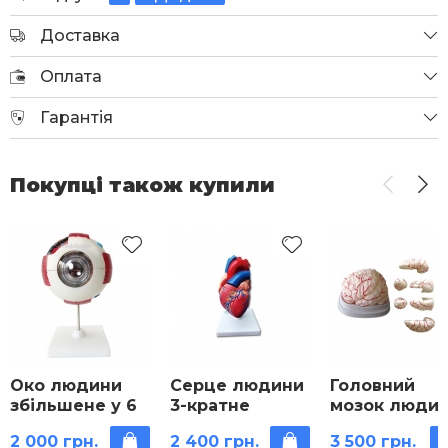
Доставка
Оплата
Гарантія
Покупці також купили
Око людини
Серце людини
Головний
збільшене у 6
3-кратне
мозок люди
разів модель
збільшення
у розрізі з
2 000 грн.
2 400 грн.
3 500 грн.
розбірна
демонстраційна
артеріями