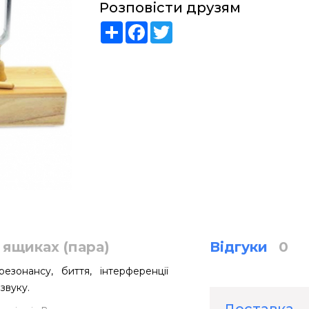
Розповісти друзям
Share
Facebook
Twitter
 ящиках (пара)
Відгуки
0
езонансу, биття, інтерференції
 звуку.