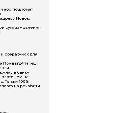
ня або поштомат
и
 адресу Новою
ри сумі замовлення
.
ий розрахунок для
з Приват24 та інші
інги
ахунку в банку
 платежем не
о. Тільки 100%
плата на реквізити
кості