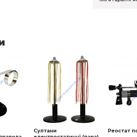
и
Султани
Реостат п
правила
електростатичні (пара)