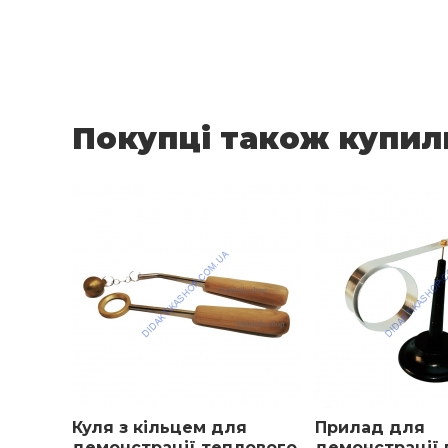
затискач для зміни тональності - 1 шт.
Розмір.
Габаритні розміри в упаковці: 20х19х11 см.
Вага: 0,8 кг.
Покупці також купил
Куля з кільцем для
Прилад для
демонстрації теплового
демонстрації 