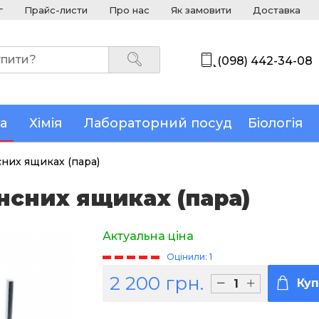
г
Прайс-листи
Про нас
Як замовити
Доставка
(098) 442-34-08
а
Хімія
Лабораторний посуд
Біологія
них ящиках (пара)
нсних ящиках (пара)
Актуальна ціна
Оцінили: 1
2 200 грн.
Ку