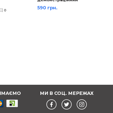
.
демон
590 грн.
420 г
0
ЙМАЄМО
МИ В СОЦ. МЕРЕЖАХ