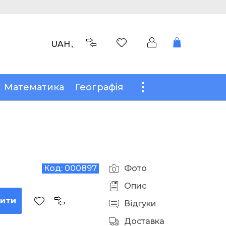
UAH
Математика
Географія
Код:
000897
Фото
Опис
пити
Відгуки
Доставка