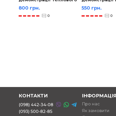
розширення твердого
Ленца
800 грн.
550 грн.
тіла
0
0
КОНТАКТИ
ІНФОРМАЦІ
Про нас
(098) 442-34-08
Як замовити
(093) 500-82-85