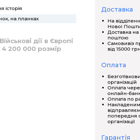
я історія
Доставка
нок, на планках
На відділен
Нової Пошт
Доставка на
поштою
Військові дії в Європі
Самовивіз п
: 4 200 000 розмір
від 15000 грн
Оплата
Безготівков
організацій
Оплата чере
онлайн-банк
Оплата по р
Накладеним
відправляєм
попередня о
організації
Гарантія