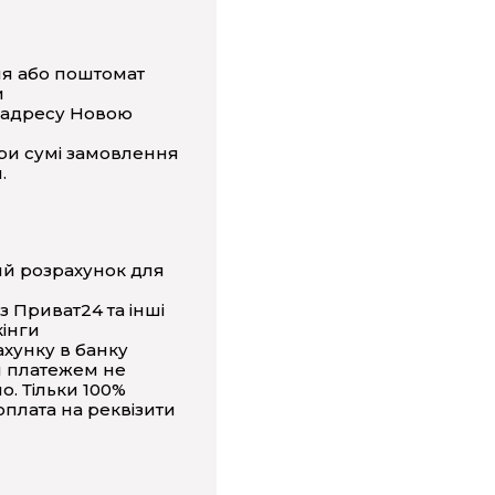
ня або поштомат
и
 адресу Новою
ри сумі замовлення
.
ий розрахунок для
з Приват24 та інші
інги
ахунку в банку
 платежем не
о. Тільки 100%
плата на реквізити