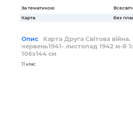
За тематикою
Всесвітн
Карта
без пла
Опис
Карта Друга Світова війна. 
червень1941- листопад 1942 м-б 1
106х144 см
11 клас