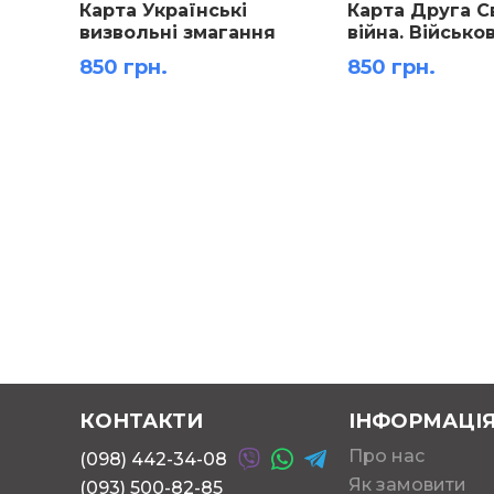
Карта Українські
Карта Друга С
визвольні змагання
війна. Військов
(1917-1921 рр.). Доба
Європі (19 ли
850 грн.
850 грн.
Центральної Ради
1942 - 9 травня
(березень 1917-квітень
1: 4 200 000 ро
1918 рр.) ламінована м-б
106х144 см
1:1 000 000 розмір
158х108 см
КОНТАКТИ
ІНФОРМАЦІ
Про нас
(098) 442-34-08
Як замовити
(093) 500-82-85