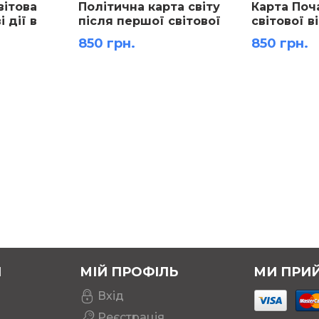
вітова
Політична карта світу
Карта Поч
і дії в
після першої світової
світової в
стопада
війни м-б 1:22 000 000
вересень 
850 грн.
850 грн.
 1945), м-б
розмір 144х106 см
1941 рр. м-
змір
розмір 10
Я
МІЙ ПРОФІЛЬ
МИ ПРИ
Вхід
Реєстрація