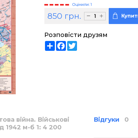
Оцінили: 1
850 грн.
Купит
Розповісти друзям
Share
Facebook
Twitter
това війна. Військові
Відгуки
0
д 1942 м-б 1: 4 200