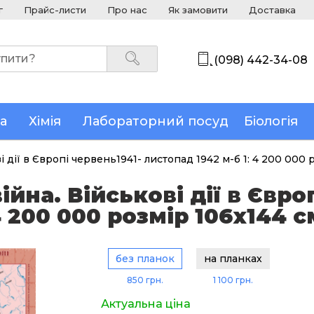
г
Прайс-листи
Про нас
Як замовити
Доставка
(098) 442-34-08
а
Хімія
Лабораторний посуд
Біологія
і дії в Європі червень1941- листопад 1942 м-б 1: 4 200 000 
ійна. Військові дії в Євро
4 200 000 розмір 106х144 с
без планок
на планках
850 грн.
1 100 грн.
Актуальна ціна