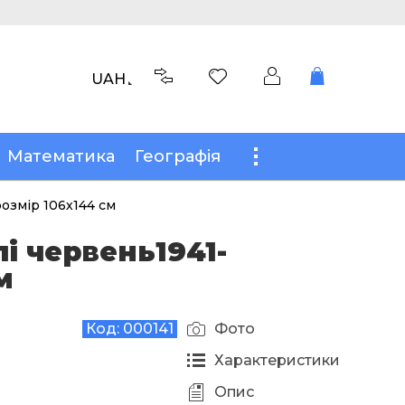
UAH
Математика
Географія
розмір 106х144 см
пі червень1941-
м
Код:
000141
Фото
Характеристики
Опис