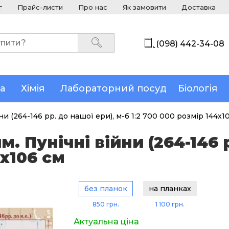
г
Прайс-листи
Про нас
Як замовити
Доставка
(098) 442-34-08
а
Хімія
Лабораторний посуд
Біологія
и (264-146 рр. до нашої ери), м-б 1:2 700 000 розмір 144х1
. Пунічні війни (264-146 р
4х106 см
без планок
на планках
850 грн.
1 100 грн.
Актуальна ціна