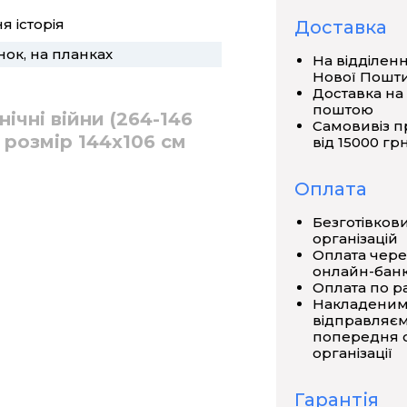
я історія
Доставка
нок, на планках
На відділен
Нової Пошт
Доставка на
поштою
ічні війни (264-146
Самовивіз п
0 розмір 144х106 см
від 15000 грн
Оплата
Безготівков
організацій
Оплата чере
онлайн-банк
Оплата по р
Накладеним
відправляєм
попередня о
організації
Гарантія