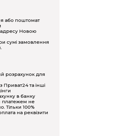
ня або поштомат
и
 адресу Новою
ри сумі замовлення
.
ий розрахунок для
з Приват24 та інші
інги
ахунку в банку
 платежем не
о. Тільки 100%
плата на реквізити