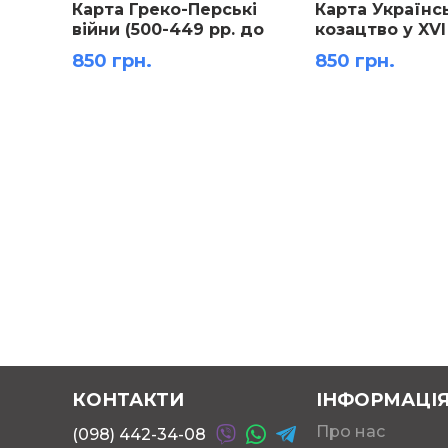
Карта Греко-Перські
Карта Українс
війни (500-449 рр. до
козацтво у XVI
н.е.) ламінована м-б 1:
половині XVII 
850 грн.
850 грн.
800 000 розмір 144х106
м-б 1:1 500 000
158х108 см
КОНТАКТИ
ІНФОРМАЦІ
Про нас
(098) 442-34-08