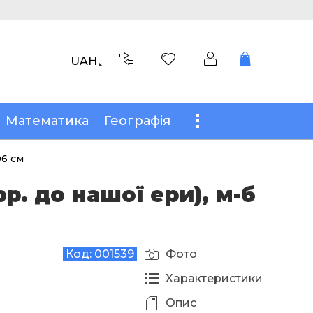
UAH
Математика
Географія
06 см
р. до нашої ери), м-б
Код:
001539
Фото
Характеристики
Опис