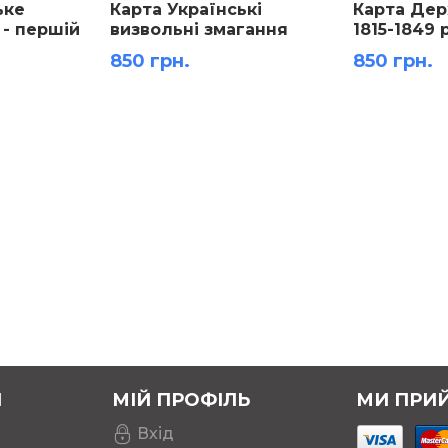
ьке
Карта Українські
Карта Дер
 - першій
визвольні змагання
1815-1849 р
століття
(1917-1921 рр.). Доба
000 розмі
850 грн.
850 грн.
 розмір
Центральної Ради
(березень 1917-квітень
1918 рр.) ламінована м-б
1:1 000 000 розмір
158х108 см
Я
МІЙ ПРОФІЛЬ
МИ ПРИ
Вхід