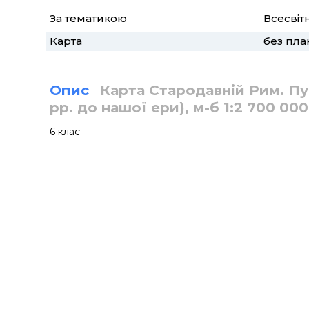
За тематикою
Всесвітн
Карта
без пла
Опис
Карта Стародавній Рим. Пун
рр. до нашої ери), м-б 1:2 700 00
6 клас