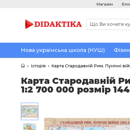
Магазин
Бло
Нова українська школа (НУШ)
Фізик
›
Історія
›
Карта Стародавній Рим. Пунічні війн
Карта Стародавній Рим
1:2 700 000 розмір 14