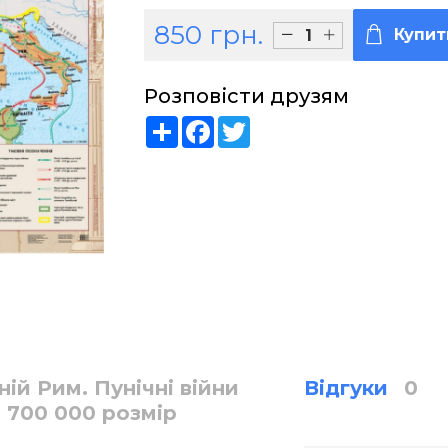
850 грн.
Купит
Розповісти друзям
Share
Facebook
Twitter
ій Рим. Пунічні війни
Відгуки
0
:2 700 000 розмір