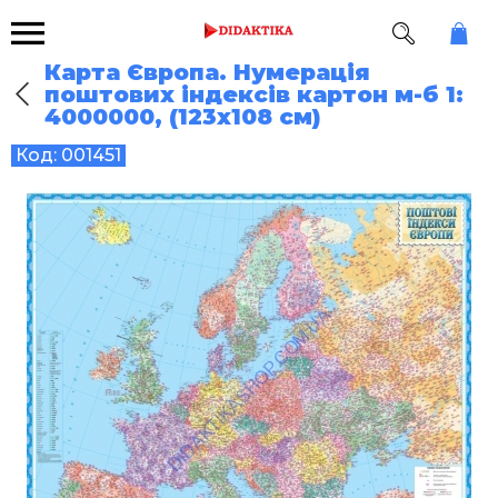
Карта Європа. Нумерація
поштових індексів картон м-б 1:
4000000, (123х108 см)
Код:
001451