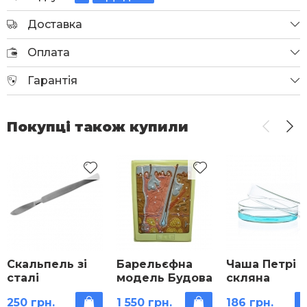
Доставка
Оплата
Гарантія
Покупці також купили
Скальпель зі
Барельєфна
Чаша Петрі
сталі
модель Будова
скляна
шкіри людини
250 грн.
1 550 грн.
186 грн.