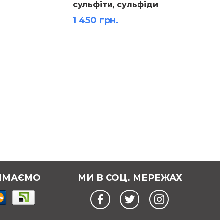
сульфіти, сульфіди
речов
великий
1 450 грн.
790 г
ЙМАЄМО
МИ В СОЦ. МЕРЕЖАХ