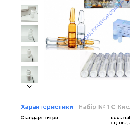
Характеристики
Набір № 1 С Ки
Стандарт-титри
весь на
оцтова,