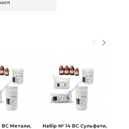
кості
6 ВС Метали,
Набір № 14 ВС Сульфати,
Набір 