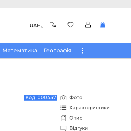
UAH
Математика
Географія
Код:
000437
Фото
Характеристики
Опис
Відгуки