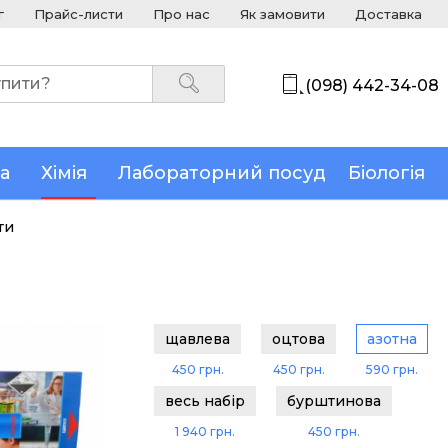
г
Прайс-листи
Про нас
Як замовити
Доставка
(098) 442-34-08
а
Хімія
Лабораторний посуд
Біологія
ти
щавлева
оцтова
азотна
450 грн.
450 грн.
590 грн.
весь набір
бурштинова
1 940 грн.
450 грн.