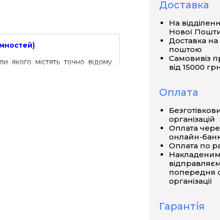
Доставка
На відділен
Нової Пошт
Доставка на
ємностей)
поштою
Самовивіз п
ли якого містять точно відому
від 15000 грн
 в мірній колбі до необхідного
чної концентрації.
Оплата
 в титрометричному аналізі і
Безготівков
заданим обсягом і молярною
організацій
м3.
Оплата чере
онлайн-банк
арактеристик при проведенні
Оплата по р
роходить обов'язковий контроль
Накладеним
відправляєм
попередня о
організації
отна в упаковці виробника, в
уникаючи попадання вологи і
Гарантія
екомендацій, становить 3 роки.