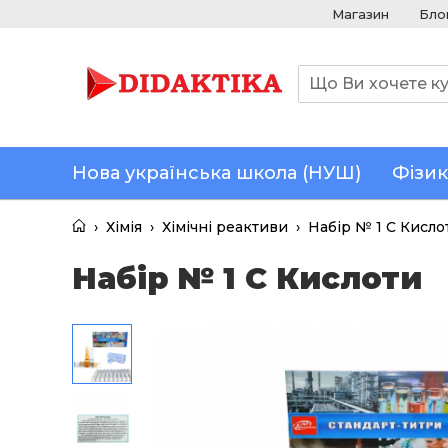
Магазин
Бло
Нова українська школа (НУШ)
Фізик
›
Хімія
›
Хімічні реактиви
›
Набір № 1 С Кисло
Набір № 1 С Кислоти