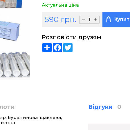
Актуальна ціна
590 грн.
Купит
Розповісти друзям
Share
Facebook
Twitter
слоти
Відгуки
0
бір, бурштинова, щавлева,
 азотна