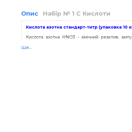
Опис
Набір № 1 С Кислоти
Кислота азотна стандарт-титр (упаковка 10 
Кислота азотна HNO3 - хімічний реактив, ампу
кількість речовини. Розведення вмісту фіксанала
Ще...
обсягу дозволяє отримати стандартний розчин то
Фіксанал кислота азотна - використовуються
необхідний для приготування розчинів із 
концентрацією еквівалента 0,100 + 0,001 моль / д
Стандарт титр забезпечує високу точність х
аналізу. Кожна партія готових стандарт-титрів п
якості.
Рекомендується зберігати фіксанал Кислота аз
контрольованому температурною середовищі, 
світла. Термін зберігання, за умови дотримання р