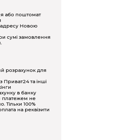
ня або поштомат
и
 адресу Новою
ри сумі замовлення
.
ий розрахунок для
з Приват24 та інші
інги
ахунку в банку
 платежем не
о. Тільки 100%
плата на реквізити