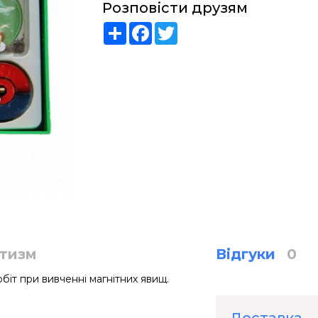
Розповісти друзям
Share
Facebook
Twitter
етизм
Відгуки
0
іт при вивченні магнітних явищ.