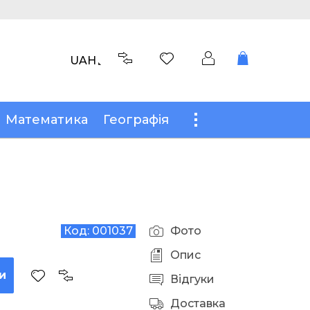
UAH
Математика
Географія
Код:
001037
Фото
Опис
и
Відгуки
Доставка