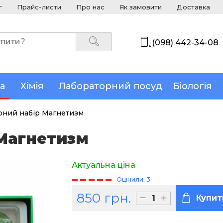
г
Прайс-листи
Про нас
Як замовити
Доставка
(098) 442-34-08
а
Хімія
Лабораторний посуд
Біологія
рний набір Магнетизм
Магнетизм
Актуальна ціна
Оцінили: 3
850 грн.
Купит