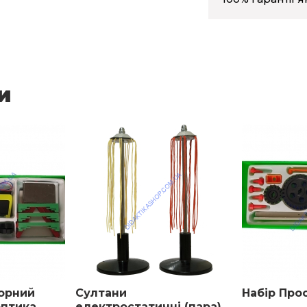
и
орний
Султани
Набір Про
оптика
електростатичні (пара)