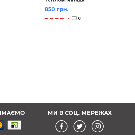
розши
850 грн.
800 г
тіла
0
ЙМАЄМО
МИ В СОЦ. МЕРЕЖАХ