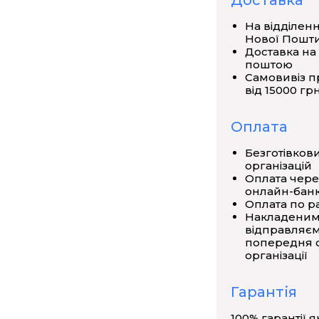
Доставка
істрям для магнітної стрілки - 1 шт.,
На відділен
агніт дугоподібний - 1 шт., магніти
Нової Пошт
овка з залізним порошком - 1 шт.,
Доставка на
ами) з різних матеріалів (сталь,
поштою
Самовивіз п
я смугових магнітів - 1 шт., візки з
від 15000 грн
рівництво з експлуатації - 1 шт.
Оплата
Безготівков
організацій
Оплата чере
онлайн-банк
Оплата по р
гніту
Накладеним
відправляєм
попередня о
організації
Гарантія
100% гарантії я