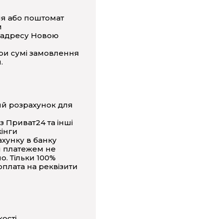
ня або поштомат
и
 адресу Новою
ри сумі замовлення
.
ий розрахунок для
з Приват24 та інші
інги
ахунку в банку
 платежем не
о. Тільки 100%
плата на реквізити
кості