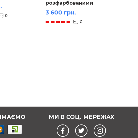
розфарбованими
Хордо
.
кістками модель
3 600 грн.
3 500
0
0
ЙМАЄМО
МИ В СОЦ. МЕРЕЖАХ