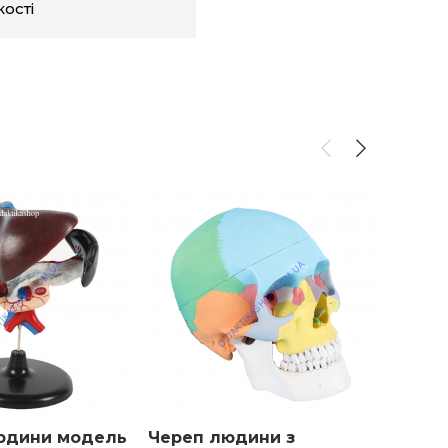
кості
людини модель
Череп людини з
Скеле