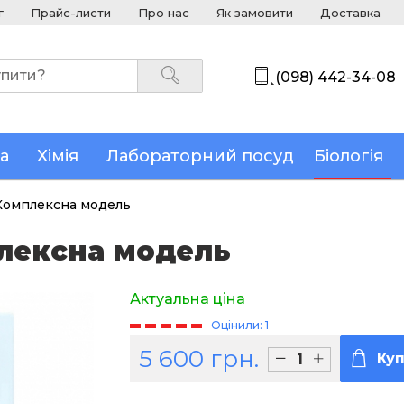
г
Прайс-листи
Про нас
Як замовити
Доставка
(098) 442-34-08
а
Хімія
Лабораторний посуд
Біологія
Комплексна модель
лексна модель
Актуальна ціна
Оцінили: 1
5 600 грн.
Ку