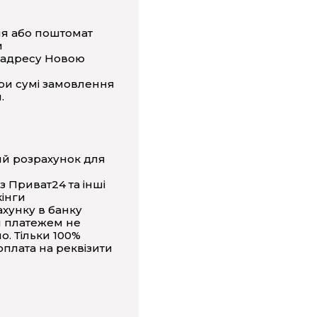
ня або поштомат
и
 адресу Новою
ри сумі замовлення
.
ий розрахунок для
з Приват24 та інші
інги
ахунку в банку
 платежем не
о. Тільки 100%
плата на реквізити