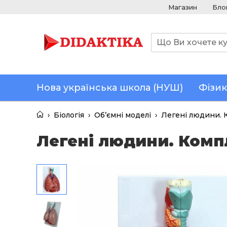
Магазин
Бло
Нова українська школа (НУШ)
Фізик
›
Біологія
›
Об’ємні моделі
›
Легені людини. 
Легені людини. Комп