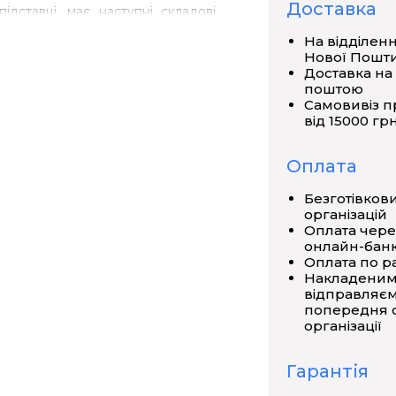
Доставка
дставці, має наступні складові
, легені (2 половини). Розміри:
На відділен
Нової Пошт
Доставка на
поштою
Самовивіз п
від 15000 грн
Оплата
Безготівков
організацій
Оплата чере
онлайн-банк
Оплата по р
Накладеним
відправляєм
попередня о
організації
Гарантія