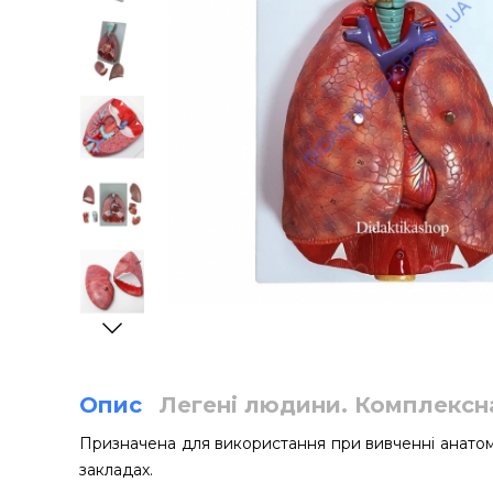
Опис
Легені людини. Комплексн
Призначена для використання при вивченні анатомі
закладах.