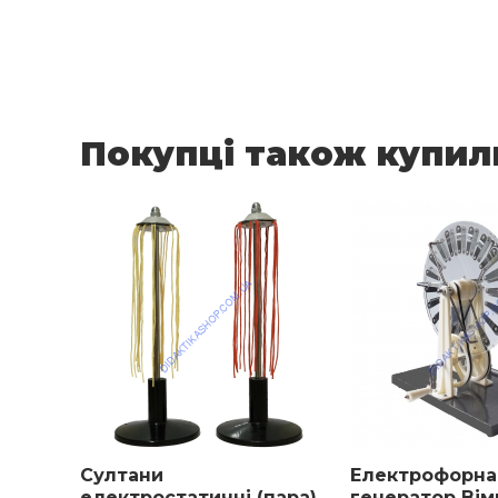
Покупці також купил
Султани
Електрофорна
електростатичні (пара)
генератор Ві