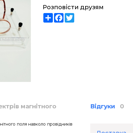
Розповісти друзям
Share
Facebook
Twitter
ектрів магнітного
Відгуки
0
нітного поля навколо провідників