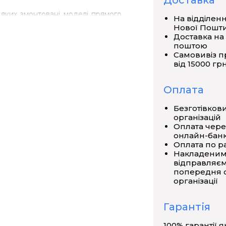
Доставка
 яких змонтовані моделі прямого,
На відділен
Нової Пошт
Доставка на
 порошок розташовується уздовж
поштою
Самовивіз п
ектра.
від 15000 грн
Оплата
стійного струму сила струму в
 нагріву пластмасових деталей.
Безготівков
організацій
Оплата чере
онлайн-банк
о планшету 18х14х4 см.
Оплата по р
Накладеним
відправляєм
попередня о
організації
Гарантія
100% гарантії я