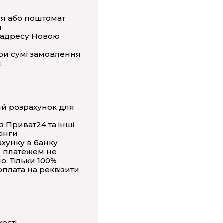
ня або поштомат
и
 адресу Новою
ри сумі замовлення
.
ий розрахунок для
з Приват24 та інші
інги
ахунку в банку
 платежем не
о. Тільки 100%
плата на реквізити
кості