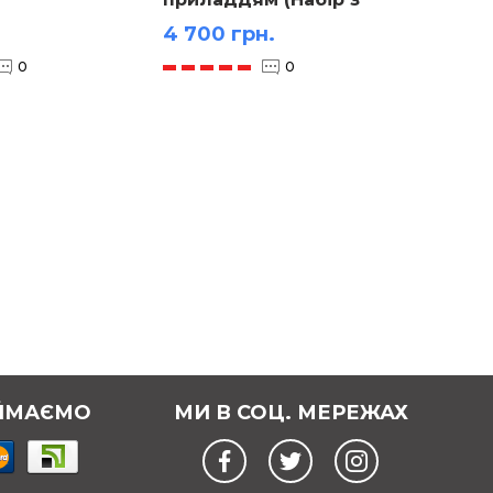
дібний
оптики настільний)
4 700 грн.
490 г
0
0
ЙМАЄМО
МИ В СОЦ. МЕРЕЖАХ