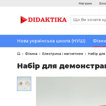
Магазин
Бло
Нова українська школа (НУШ)
Фізик
›
Фізика
›
Електрика і магнетизм
›
Набір для
Набір для демонстрац