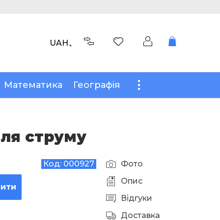
UAH
Математика
Географія
оля струму
Код:
000927
Фото
Опис
пити
Відгуки
Доставка