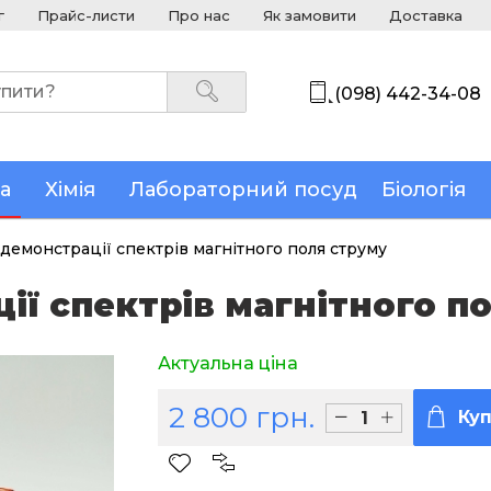
г
Прайс-листи
Про нас
Як замовити
Доставка
(098) 442-34-08
а
Хімія
Лабораторний посуд
Біологія
 демонстрації спектрів магнітного поля струму
ії спектрів магнітного п
Актуальна ціна
2 800 грн.
Ку