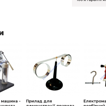
и
 машина -
Прилад для
Електрома
мшурста
демонстрації правила
розбірний