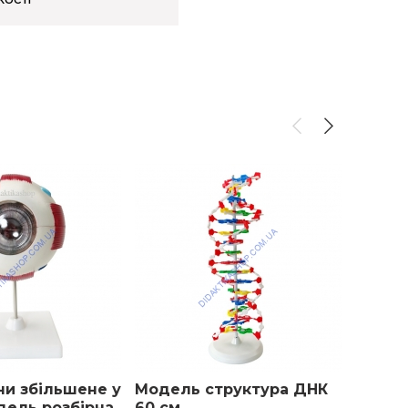
и збільшене у
Модель структура ДНК
Скло 
одель розбірна
60 см
100 ш