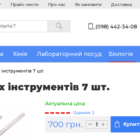
г
Прайс-листи
Про нас
Як замовити
Доставка
(098) 442-34-08
а
Хімія
Лабораторний посуд
Біологія
інструментів 7 шт.
 інструментів 7 шт.
Актуальна ціна
Оцінили: 2
700 грн.
Купит