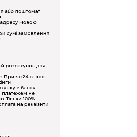
ня або поштомат
и
 адресу Новою
ри сумі замовлення
.
ий розрахунок для
з Приват24 та інші
інги
ахунку в банку
 платежем не
о. Тільки 100%
плата на реквізити
кості