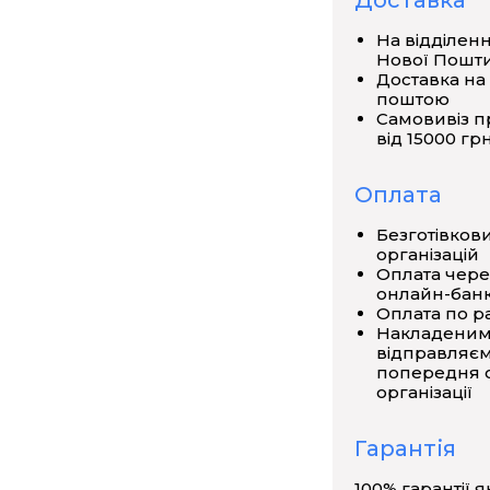
Доставка
На відділен
Нової Пошт
Доставка на
поштою
Самовивіз п
від 15000 грн
Оплата
Безготівков
ня інструментів в комплекті.
організацій
Оплата чере
онлайн-банк
Оплата по р
Накладеним
відправляєм
попередня о
організації
Гарантія
100% гарантії я