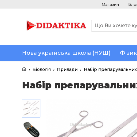
Магазин
Бло
Нова українська школа (НУШ)
Фізик
›
Біологія
›
Прилади
›
Набір препарувальних 
Набір препарувальних