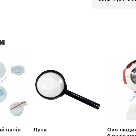
и
й папір
Лупа
Око людин
6 разів м