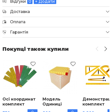
Відгуки
0
+ Додати
Доставка
Оплата
Гарантія
Покупці також купили
Осі координат
Модель
Демонстрац
комплект
Одиниці
комплект
об'єму
вимірювальн