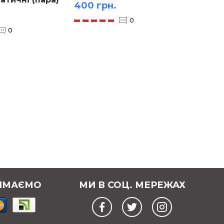
400 грн.
.
490 г
0
0
ЙМАЄМО
МИ В СОЦ. МЕРЕЖАХ