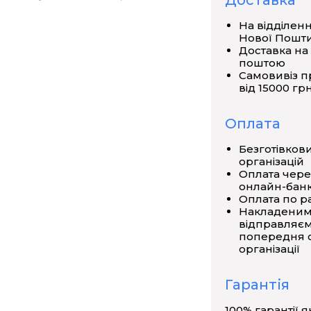
Доставка
трації поширення звукових хвиль,
На відділен
кож інших дослідів, що вимагають
Нової Пошт
Доставка на
поштою
Самовивіз п
від 15000 грн
снований на відсіку повітря. Рух
ханізмом, сполученим з ручним
Оплата
Безготівков
організацій
Оплата чере
онлайн-банк
0,4
Оплата по р
Накладеним
відправляєм
попередня о
організації
Гарантія
100% гарантії я