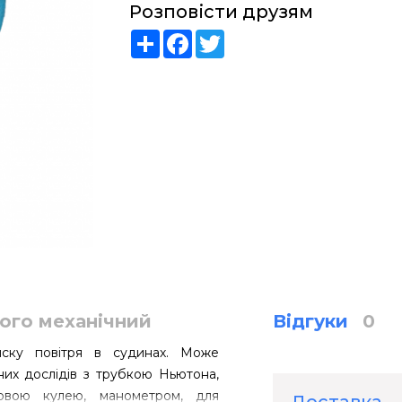
Розповісти друзям
Share
Facebook
Twitter
ого механічний
Відгуки
0
иску повітря в судинах. Може
их дослідів з трубкою Ньютона,
новою кулею, манометром, для