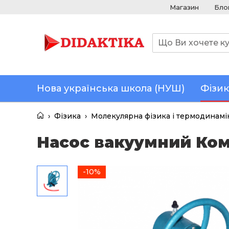
Магазин
Бло
Нова українська школа (НУШ)
Фізик
›
Фізика
›
Молекулярна фізика і термодинамі
Насос вакуумний Ком
-10%