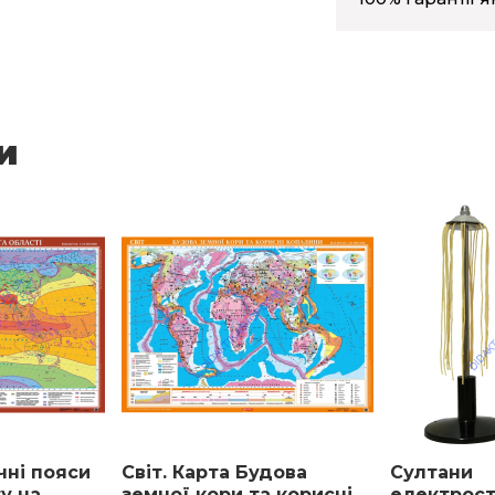
убку з обох ніпелів.
ходить в комплект поставки, на
 розрідження; якщо припускають
и
 міняти в ньому масло. Для цього
нагорі корпусу, потім видалити
ального масла № 30, ввернути
ктуючий штуцери слід з'єднати
кав пил, і не протікало масло.
чні пояси
Світ. Карта Будова
Султани
ту на
земної кори та корисні
електрост