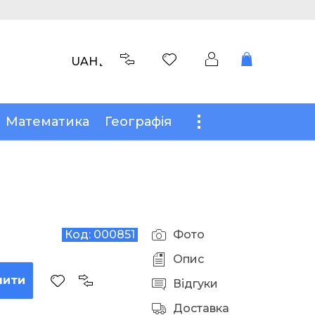
UAH
Математика
Географія
Код:
000851
Фото
Опис
пити
Відгуки
Доставка