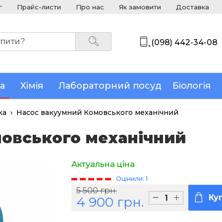
г
Прайс-листи
Про нас
Як замовити
Доставка
(098) 442-34-08
а
Хімія
Лабораторний посуд
Біологія
ка
›
Насос вакуумний Комовського механічний
овського механічний
Актуальна ціна
Оцінили: 1
5 500 грн.
Ку
4 900 грн.