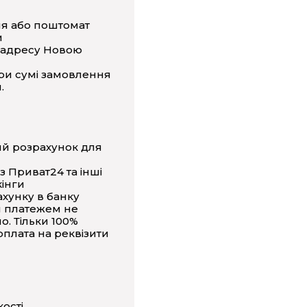
ня або поштомат
и
 адресу Новою
ри сумі замовлення
.
ий розрахунок для
з Приват24 та інші
інги
ахунку в банку
 платежем не
о. Тільки 100%
плата на реквізити
кості