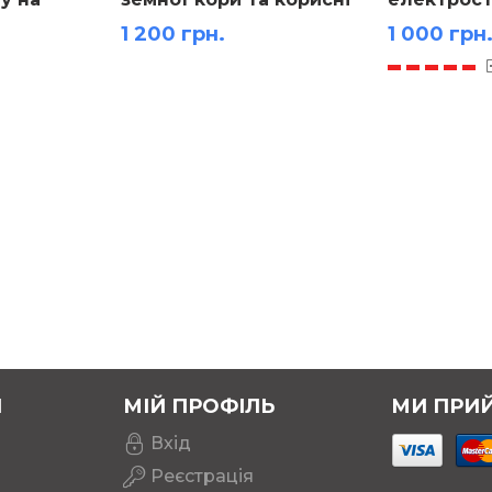
22 000 000
копалини м-б 1:22 000
1 200 грн.
1 000 грн
000 на картоні 155х108 см
Я
МІЙ ПРОФІЛЬ
МИ ПРИ
Вхід
Реєстрація