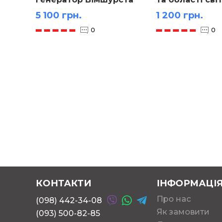
картоні м-б 1:
5 100 грн.
1 200 грн.
(157х108 см)
0
0
КОНТАКТИ
ІНФОРМАЦІ
Про нас
(098) 442-34-08
Як замовити
(093) 500-82-85