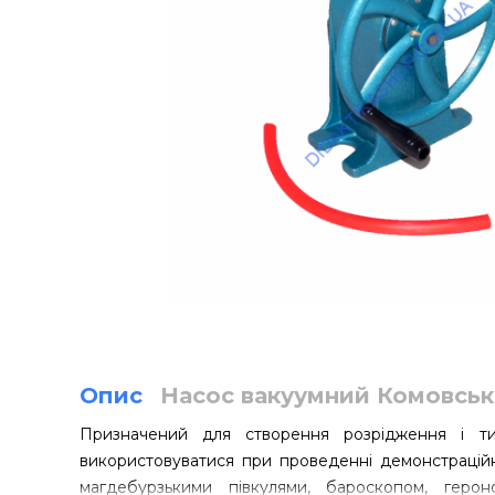
Опис
Насос вакуумний Комовськ
Призначений для створення розрідження і т
використовуватися при проведенні демонстраційн
магдебурзькими півкулями, бароскопом, геро