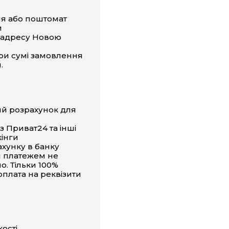
ня або поштомат
и
 адресу Новою
ри сумі замовлення
.
ий розрахунок для
з Приват24 та інші
інги
ахунку в банку
 платежем не
о. Тільки 100%
плата на реквізити
кості