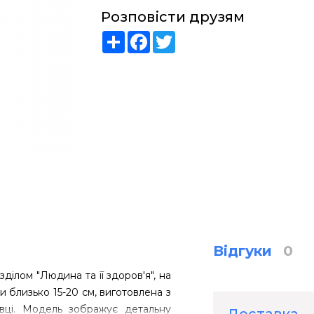
Розповісти друзям
Share
Facebook
Twitter
Відгуки
0
зділом "Людина та її здоров'я", на
 близько 15-20 см, виготовлена з
авці. Модель зображує детальну