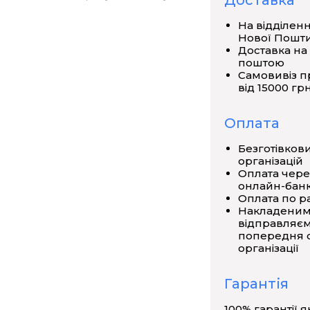
Доставка
а в природні кольори. На моделі
На відділен
людини.
Нової Пошт
Доставка на
поштою
Самовивіз п
від 15000 грн
Оплата
Безготівков
організацій
Оплата чере
онлайн-банк
Оплата по р
Накладеним
відправляєм
попередня о
організації
Гарантія
100% гарантії я