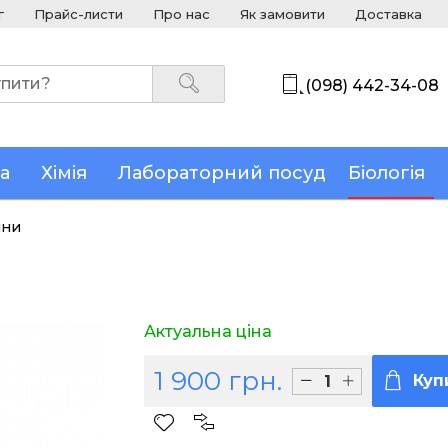
г
Прайс-листи
Про нас
Як замовити
Доставка
(098) 442-34-08
а
Хімія
Лабораторний посуд
Біологія
ини
Актуальна ціна
1 900 грн.
Куп