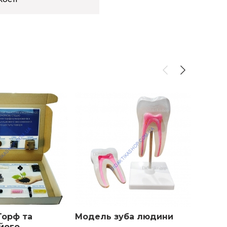
Торф та
Модель зуба людини
Ланце
його
об'єм