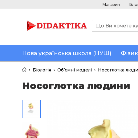
Магазин
Бло
Нова українська школа (НУШ)
Фізик
›
Біологія
›
Об’ємні моделі
›
Носоглотка люд
Носоглотка людини