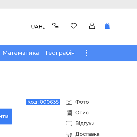
UAH
Математика
Географія
Код:
000635
Фото
Опис
ити
Відгуки
Доставка