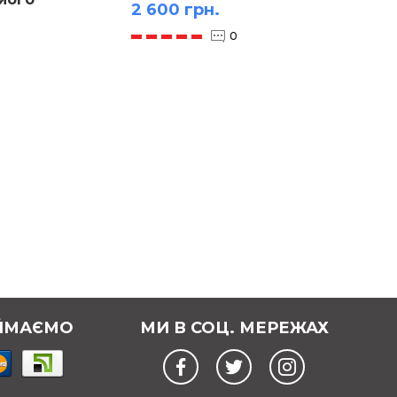
2 600 грн.
и
3 700
0
ЙМАЄМО
МИ В СОЦ. МЕРЕЖАХ