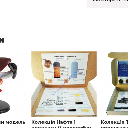
и
ни модель
Колекція Нафта і
Колекція 
продукти її переробки
продукти 