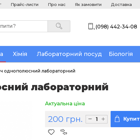
г
Прайс-листи
Про нас
Як замовити
Доставка
(098) 442-34-08
а
Хімія
Лабораторний посуд
Біологія
ч однополюсний лабораторний
сний лабораторний
Актуальна ціна
200 грн.
Купит