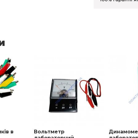
и
ків в
Вольтметр
Динамоме
лабораторний
лаборато