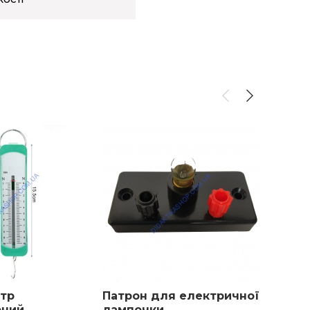
тр
Патрон для електричної
Султа
рний
лампочки
елект