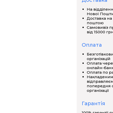
Доставка
влені перемикач з рукояткою,
На відділен
Нової Пошт
Доставка на
поштою
Самовивіз п
від 15000 грн
Оплата
Безготівков
організацій
Оплата чере
онлайн-банк
Оплата по р
Накладеним
відправляєм
попередня о
організації
Гарантія
100% гарантії я