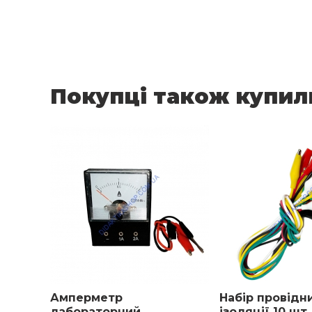
Покупці також купил
Амперметр
Набір провідни
лабораторний
ізоляції 10 шт.