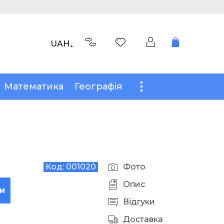
UAH
Математика
Географія
Код:
001020
Фото
Опис
и
Відгуки
Доставка