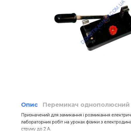
Опис
Перемикач однополюсний
Призначений для замикання і розмикання електрич
лабораторних робіт на уроках фізики з електродинам
струму до 2 А.