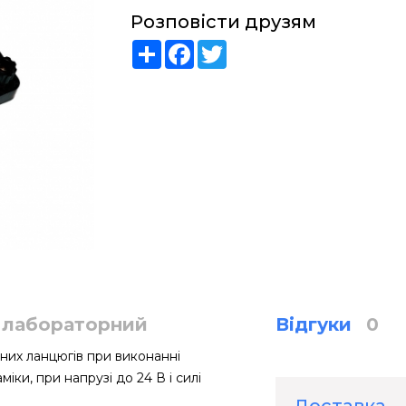
Розповісти друзям
Share
Facebook
Twitter
 лабораторний
Відгуки
0
них ланцюгів при виконанні
іки, при напрузі до 24 В і силі