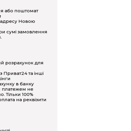
ня або поштомат
и
 адресу Новою
ри сумі замовлення
.
ий розрахунок для
з Приват24 та інші
інги
ахунку в банку
 платежем не
о. Тільки 100%
плата на реквізити
кості