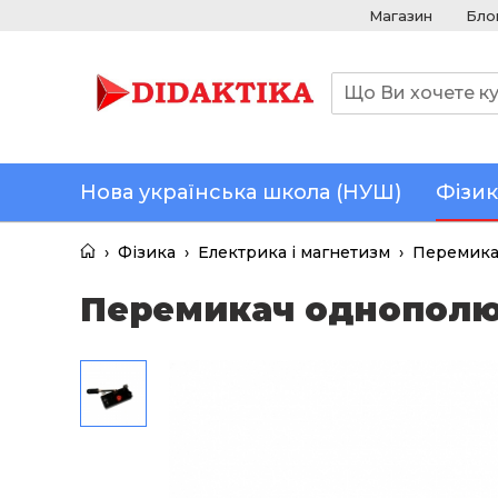
Магазин
Бло
Нова українська школа (НУШ)
Фізик
›
Фізика
›
Електрика і магнетизм
›
Перемика
Перемикач однополю