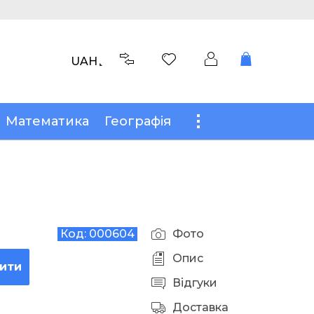
UAH
Математика
Географія
Код:
000604
Фото
Опис
ити
Відгуки
Доставка