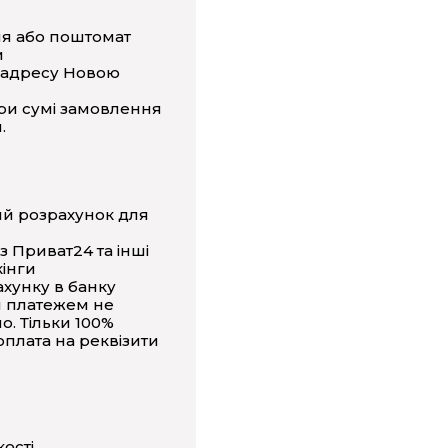
ня або поштомат
и
 адресу Новою
ри сумі замовлення
.
ий розрахунок для
з Приват24 та інші
інги
ахунку в банку
 платежем не
о. Тільки 100%
плата на реквізити
кості