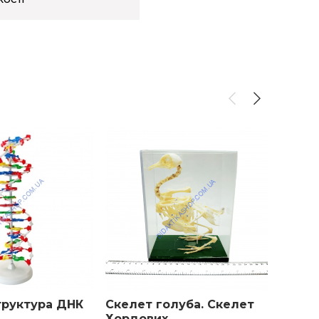
труктура ДНК
Скелет голуба. Скелет
Модел
Хордових