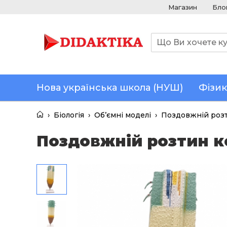
Магазин
Бло
Нова українська школа (НУШ)
Фізик
›
Біологія
›
Об’ємні моделі
›
Поздовжній роз
Поздовжній розтин 