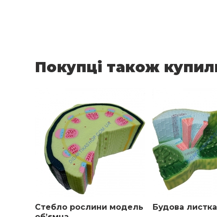
Покупці також купил
Стебло рослини модель
Будова листк
об’ємна