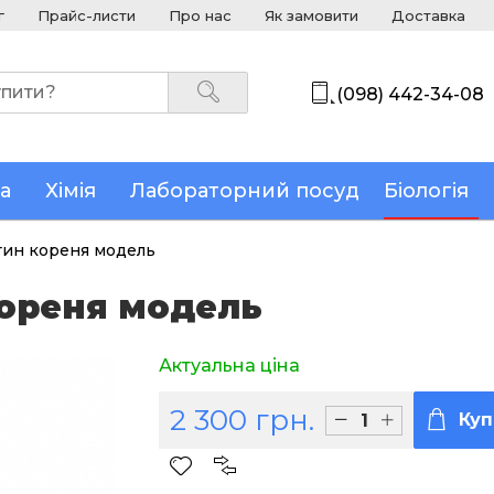
г
Прайс-листи
Про нас
Як замовити
Доставка
(098) 442-34-08
а
Хімія
Лабораторний посуд
Біологія
тин кореня модель
кореня модель
Актуальна ціна
2 300 грн.
Куп