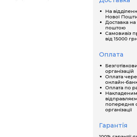
Доставка
на проведення, зона
На відділен
дини, кореневі волоски, кореневий
Нової Пошт
Доставка на
поштою
Самовивіз п
від 15000 грн
Оплата
Безготівков
організацій
Оплата чере
онлайн-банк
Оплата по р
Накладеним
відправляєм
попередня о
організації
Гарантія
100% гарантії я