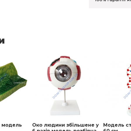
и
а модель
Око людини збільшене у
Модель с
6 разів модель розбірна
60 см