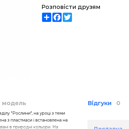
Розповісти друзям
Share
Facebook
Twitter
я модель
Відгуки
0
ділу "Рослини", на уроці з теми
ена з пластмаси і встановлена на
вані в природні кольори. На