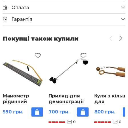
Оплата
Гарантія
Покупці також купили
Манометр
Прилад для
Куля з кільц
рідинний
демонстрації
для
демонстраційний
тиску в рідини
демонстраці
590 грн.
700 грн.
800 грн.
теплового
розширення
0
0
твердого ті