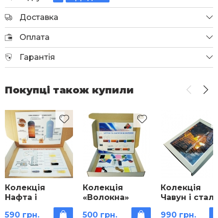
Доставка
Оплата
Гарантія
Покупці також купили
Колекція
Колекція
Колекція
Нафта і
«Волокна»
Чавун і стал
продукти її
590 грн.
500 грн.
990 грн.
переробки