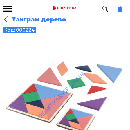
Танграм дерево
Код:
000224