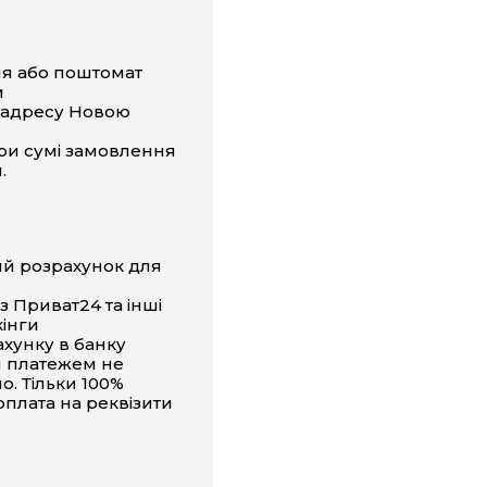
ня або поштомат
и
 адресу Новою
ри сумі замовлення
.
ий розрахунок для
з Приват24 та інші
інги
ахунку в банку
 платежем не
о. Тільки 100%
плата на реквізити