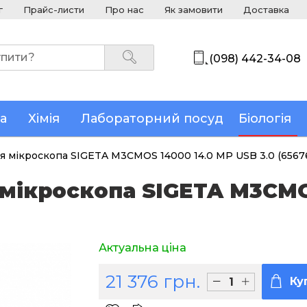
г
Прайс-листи
Про нас
Як замовити
Доставка
(098) 442-34-08
а
Хімія
Лабораторний посуд
Біологія
 мікроскопа SIGETA M3CMOS 14000 14.0 MP USB 3.0 (6567
мікроскопа SIGETA M3CMO
Актуальна ціна
21 376 грн.
Ку