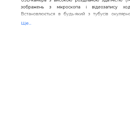
USB-камера з високою роздільною здатністю (
зображень з мікроскопа і відеозапису ходу
Встановлюється в будь-який з тубусів окулярн
оптичний порт тринокуляр. При Біннінг 3x3 ↦ 1x1 м
Ще...
кадрів / сек; на максимальному дозволі 4096 x 3
(залежить від процесора ПК).
Високу продуктивність камери підтримує і супе
даних USB 3.0 (до 5 Гб / с). Матриця цифрової к
індустрії - корпорацією Aptina (нині належить ON_S
При фізичних розмірах сенсора 5.7x4.6мм розм
1.4x1.4мкм; при цьому чутливість і співвідноше
досить високі: 0.72В / лк-з і 35.5дБ відповід
моментальним ERS-затвором, мінімальне значе
дорівнює 0.4 мс.
Потенціал камери відповідає можливостям
інструментальних мікроскопів; особливих вимог д
по експлуатації моделі не пред'являє. 
багатофункціональним ПО для захоплення і