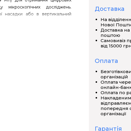
14 Мп) для отримання цифрових
 мікроскопічних досліджень.
Доставка
ої насадки або в вертикальний
На відділен
оже вести запис з частотою до 53
Нової Пошт
286 видає близько 6 кадрів / сек
Доставка на
поштою
Самовивіз п
ршвидкісний інтерфейс передачі
від 15000 грн
амери розроблена одним з лідерів
emiconductor).
Оплата
ір окремого осередку становить
Безготівков
ння корисного / марного сигналу
організацій
Оплата чере
но. Час експозиції регулюється
онлайн-банк
ння витримки для даної моделі
Оплата по р
Накладеним
відправляєм
 більшості лабораторних та
попередня о
організації
о ОС і потужності ПК керівництво
Працює камера в зв'язці з
Гарантія
 обробки зображень - вільно