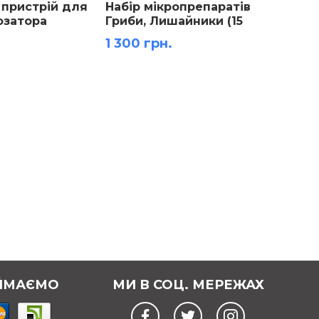
пристрій для
Набір мікропрепаратів
Набір
озатора
Гриби, Лишайники (15
Ботані
тійкий)
штук)
1 300 грн.
1 632 
ЙМАЄМО
МИ В СОЦ. МЕРЕЖАХ