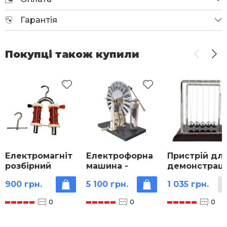
Гарантія
Покупці також купили
Електромагніт
Електрофорна
Пристрій дл
розбірний
машина -
демонстраці
підковоподібний
генератор
закону
900 грн.
5 100 грн.
1 035 грн.
Вімшурста
збереження
імпульсу
0
0
0