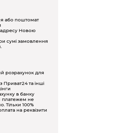
ня або поштомат
и
 адресу Новою
ри сумі замовлення
.
ий розрахунок для
з Приват24 та інші
інги
ахунку в банку
 платежем не
о. Тільки 100%
плата на реквізити