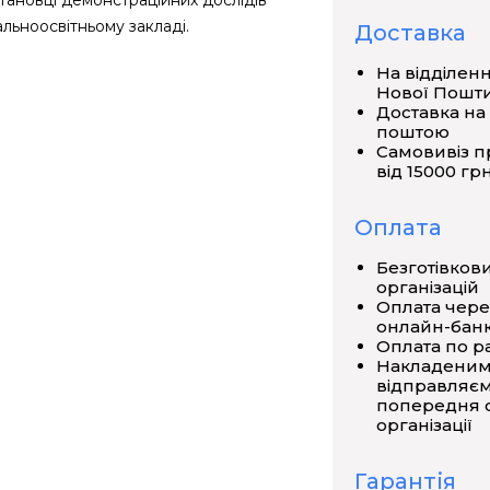
тановці демонстраційних дослідів
гальноосвітньому закладі.
Доставка
На відділен
Нової Пошт
Доставка на
з міліграмами - 1 наб.
поштою
Самовивіз п
від 15000 грн
Оплата
Безготівков
організацій
Оплата чере
онлайн-банк
Оплата по р
Накладеним
відправляєм
попередня о
організації
Гарантія