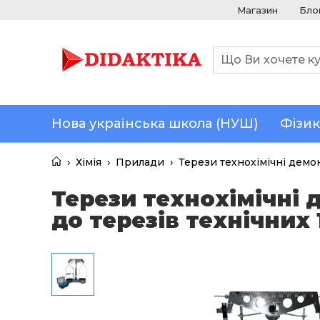
Магазин
Бло
Нова українська школа (НУШ)
Фізик
›
Хімія
›
Прилади
›
Терези технохімічні демон
Терези технохімічні д
до терезів технічних 