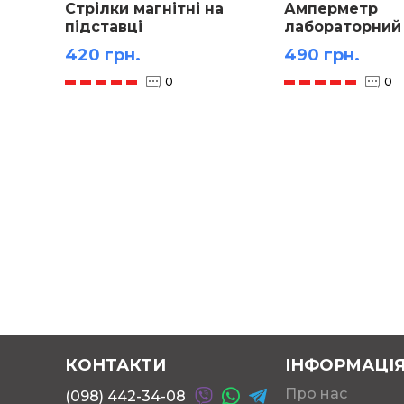
Стрілки магнітні на
Амперметр
підставці
лабораторний
демонстраційні пара
420 грн.
490 грн.
0
0
КОНТАКТИ
ІНФОРМАЦІ
Про нас
(098) 442-34-08