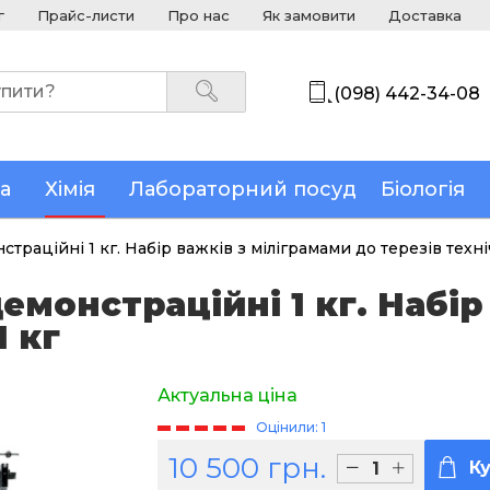
г
Прайс-листи
Про нас
Як замовити
Доставка
(098) 442-34-08
а
Хімія
Лабораторний посуд
Біологія
страційні 1 кг. Набір важків з міліграмами до терезів техні
емонстраційні 1 кг. Набір
1 кг
Актуальна ціна
Оцінили: 1
10 500 грн.
К