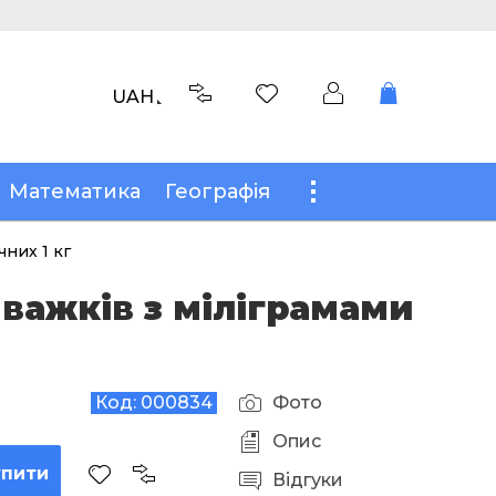
UAH
Математика
Географія
чних 1 кг
 важків з міліграмами
Код:
000834
Фото
Опис
упити
Відгуки