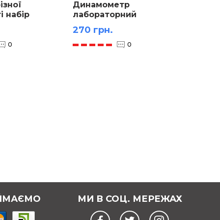
ізної
Динамометр
Джере
і набір
лабораторний
(пості
планшетний
напру
270 грн.
7 100 
0
0
ЙМАЄМО
МИ В СОЦ. МЕРЕЖАХ