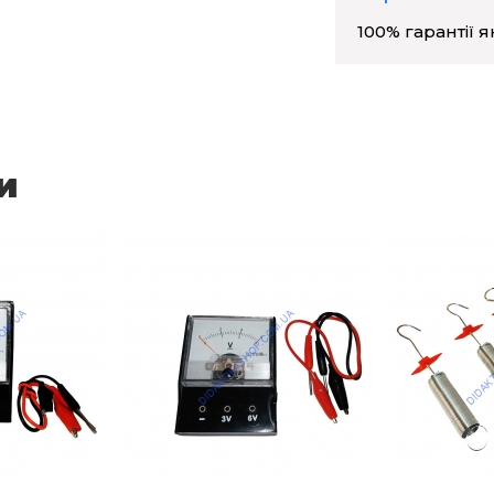
100% гарантії я
и