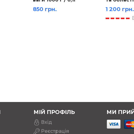
картоні м-
850 грн.
1 200 грн.
(157х108 с
Я
МІЙ ПРОФІЛЬ
МИ ПРИ
Вхід
Реєстрація