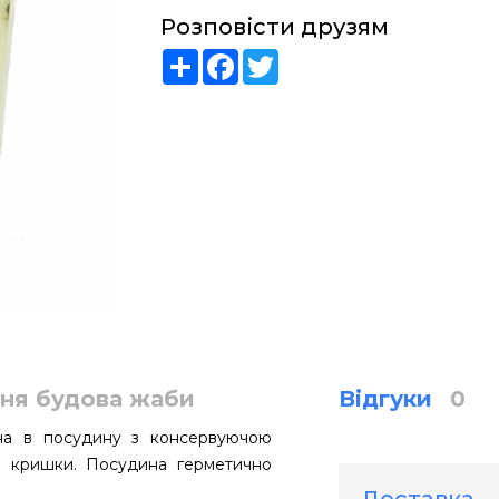
Розповісти друзям
Share
Facebook
Twitter
ня будова жаби
Відгуки
0
ена в посудину з консервуючою
та кришки. Посудина герметично