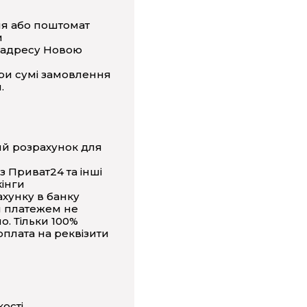
ня або поштомат
и
 адресу Новою
ри сумі замовлення
.
ий розрахунок для
з Приват24 та інші
інги
ахунку в банку
 платежем не
о. Тільки 100%
плата на реквізити
кості