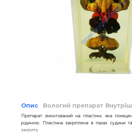
Опис
Вологий препарат Внутріш
Препарат змонтований на пластині, яка поміщ
рідиною. Пластина закріплена в пазах судини 
закрита.