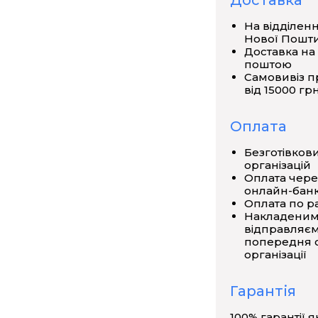
Доставка
у жаби в прозорому пластику. На
На відділен
о боку.
Нової Пошт
Доставка на
Серце; 3. Стравохід; 4. Шлунок; 5.
поштою
 9. Печінку. Препарат у прозорій
Самовивіз п
го етикеткою з найменуванням
від 15000 грн
Оплата
Безготівков
організацій
Оплата чере
онлайн-банк
Оплата по р
Накладеним
відправляєм
попередня о
організації
Гарантія
100% гарантії я