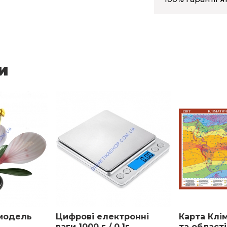
и
 модель
Цифрові електронні
Карта Клі
ваги 1000 г / 0,1г
та області