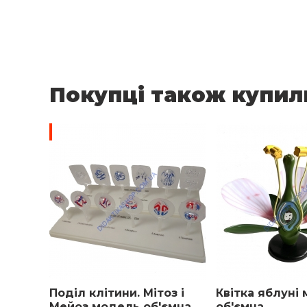
Покупці також купил
-16%
Поділ клітини. Мітоз і
Квітка яблуні
Мейоз модель об'ємна
об'ємна