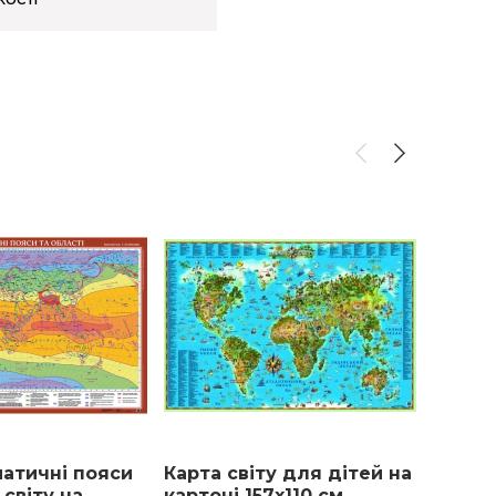
матичні пояси
Карта світу для дітей на
Набір
 світу на
картоні 157х110 см
Ботані