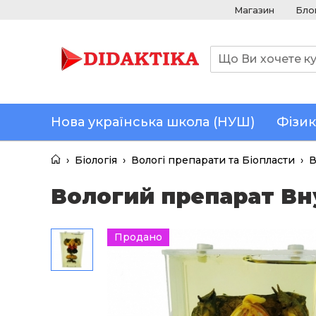
Магазин
Бло
Нова українська школа (НУШ)
Фізик
›
Біологія
›
Вологі препарати та Біопласти
›
В
Вологий препарат Вн
Продано