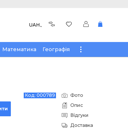
UAH
Математика
Географія
Код:
000789
Фото
Опис
ити
Відгуки
Доставка