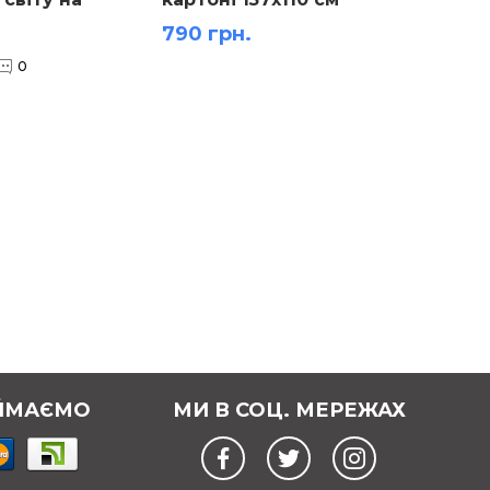
б 1:22 000 000
790 грн.
1 632 
м)
0
ЙМАЄМО
МИ В СОЦ. МЕРЕЖАХ