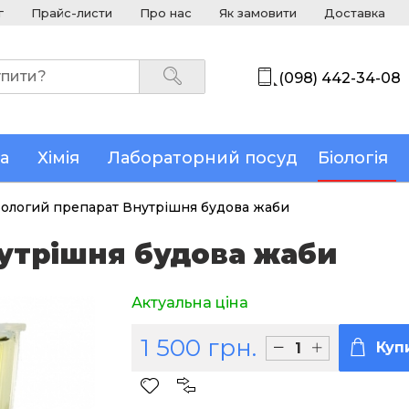
г
Прайс-листи
Про нас
Як замовити
Доставка
(098) 442-34-08
а
Хімія
Лабораторний посуд
Біологія
ологий препарат Внутрішня будова жаби
утрішня будова жаби
Актуальна ціна
1 500 грн.
Куп