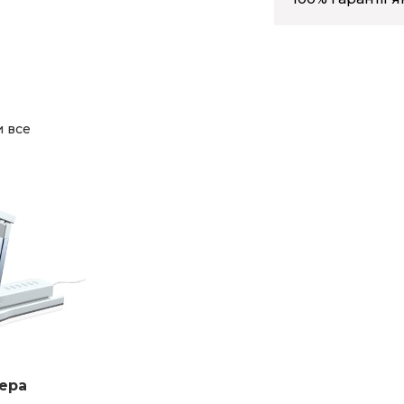
и все
ера