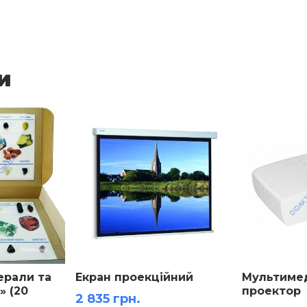
и
ерали та
Екран проекційний
Мультиме
» (20
проектор
2 835 грн.