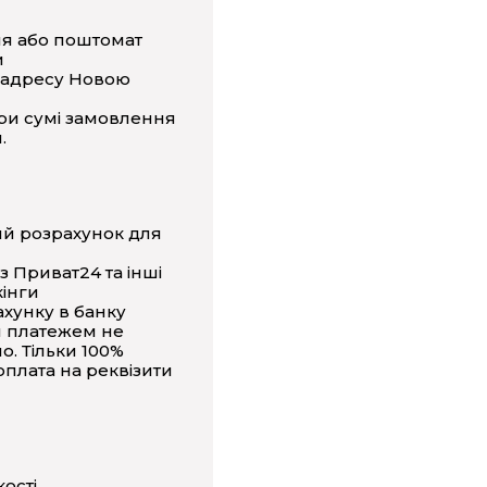
ня або поштомат
и
 адресу Новою
ри сумі замовлення
.
ий розрахунок для
з Приват24 та інші
інги
ахунку в банку
 платежем не
о. Тільки 100%
плата на реквізити
кості