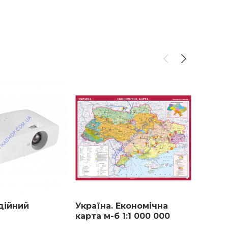
дійний
Україна. Економічна
Кріпл
карта м-б 1:1 000 000
проек
розмір 147х108 см
стель