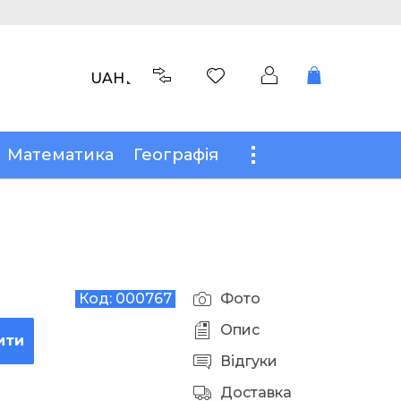
UAH
Математика
Географія
Код:
000767
Фото
Опис
ити
Відгуки
Доставка