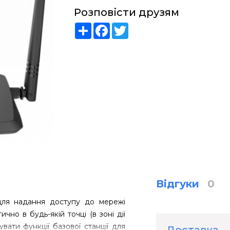
Розповісти друзям
Share
Facebook
Twitter
Відгуки
0
для надання доступу до мережі
чно в будь-якій точці (в зоні дії
ати функції базової станції для