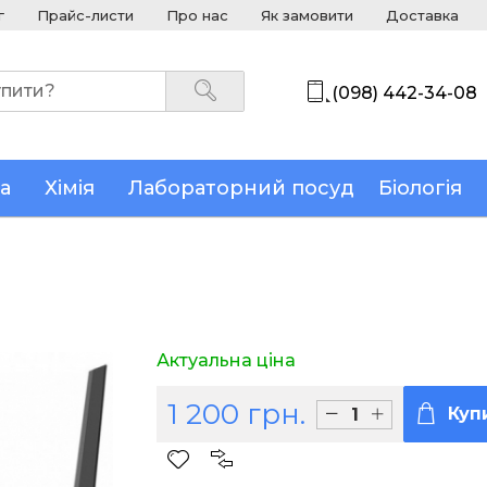
г
Прайс-листи
Про нас
Як замовити
Доставка
(098) 442-34-08
а
Хімія
Лабораторний посуд
Біологія
Актуальна ціна
1 200 грн.
Куп