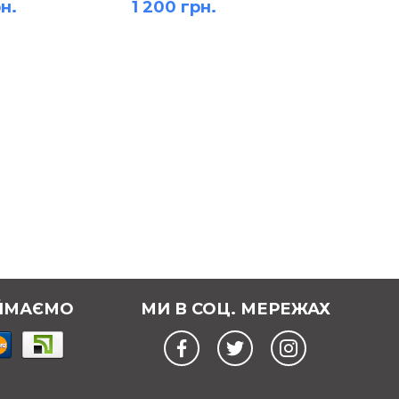
н.
1 200 грн.
1 600 
ЙМАЄМО
МИ В СОЦ. МЕРЕЖАХ