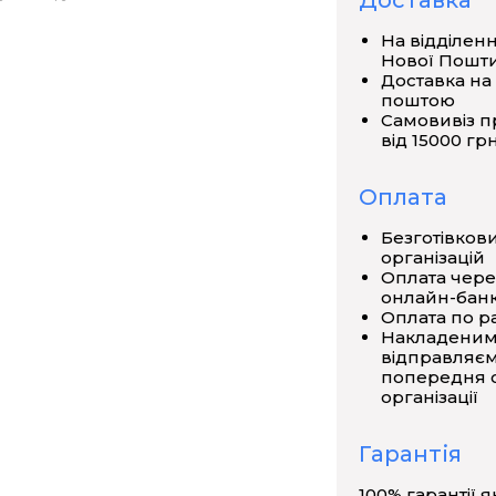
Доставка
працюють за стандартами 802.11b,
На відділен
Нової Пошт
риманого Вами. Колір може бути
Доставка на
поштою
Самовивіз п
від 15000 грн
Оплата
Безготівков
організацій
Оплата чере
онлайн-банк
Оплата по р
Накладеним
відправляєм
попередня о
організації
Гарантія
100% гарантії я