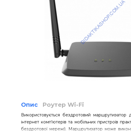
Опис
Роутер Wi-Fi
Використовується бездротовий маршрутизатор 
інтернет комп'ютерів та мобільних пристроїв практи
бездротової мережі). Маршрутизатор може виконув