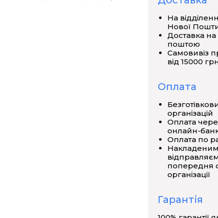
Доставка
Ван де Граафом в 1929 році і
На відділен
овольт.
Нової Пошт
Доставка на
ектричної (шовкової або гумової)
поштою
Самовивіз п
ій ролик діелектричний, а нижній
від 15000 грн
ічки укладений в металеву сферу.
кій відстані від стрічки зверху і
Оплата
нутрішньою поверхнею сфери. На
ядку декількох кіловольт (для
Безготівков
організацій
зу нижнього електрода повітря
Оплата чере
 дією сили Кулона рухаються до
онлайн-банк
чому частина стрічки, що рухається
Оплата по р
Накладеним
ередину сфери, де він знімається
відправляєм
на поверхню сфери і потенціал її
попередня о
ном, на зовнішній поверхні сфери
організації
ть отримання високої напруги
ізації повітря навколо сфери.
Гарантія
100% гарантії я