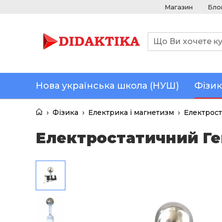
Магазин
Бло
Нова українська школа (НУШ)
Фізик
›
Фізика
›
Електрика і магнетизм
›
Електрост
Електростатичний Ге