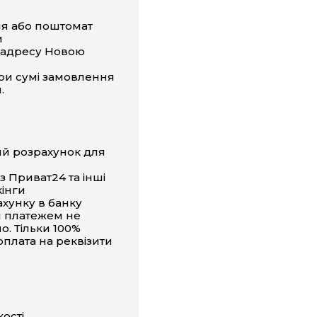
ня або поштомат
и
 адресу Новою
ри сумі замовлення
.
ий розрахунок для
з Приват24 та інші
інги
ахунку в банку
 платежем не
о. Тільки 100%
плата на реквізити
кості