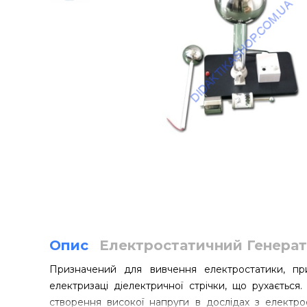
Опис
Електростатичний Генерат
Призначений для вивчення електростатики, пр
електризаці діелектричної стрічки, що рухається
створення високої напруги в дослідах з електр