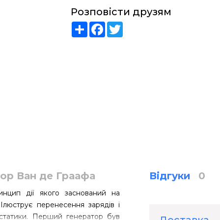
Розповісти друзям
Share
Facebook
Twitter
ор Ван де Граафа
Відгуки
0
инцип дії якого заснований на
. Ілюструє перенесення зарядів і
остатики. Перший генератор був