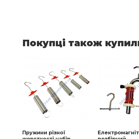
Покупці також купил
Пружини різної
Електромагніт
жорсткості набір
розбірний