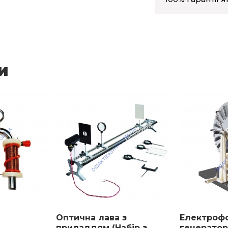
и
Оптична лава з
Електрофо
приладдям (Набір з
генератор