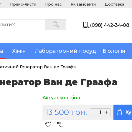
г
Прайс-листи
Про нас
Як замовити
Доставка
(098) 442-34-08
а
Хімія
Лабораторний посуд
Біологія
атичний Генератор Ван де Граафа
нератор Ван де Граафа
Актуальна ціна
13 500 грн.
Ку