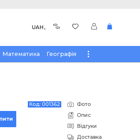
UAH
Математика
Географія
Код:
001362
Фото
Опис
пити
Відгуки
Доставка