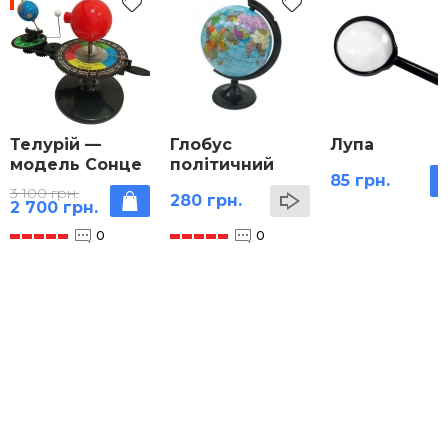
Телурій —
Глобус
Лупа
модель Сонце
політичний
85 грн.
- Земля -
3 100 грн.
280 грн.
Місяць
2 700 грн.
0
0