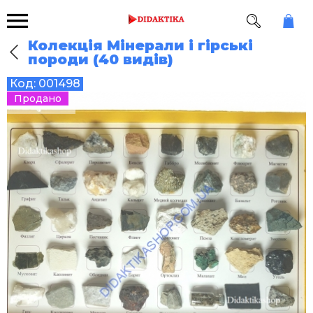
Колекція Мінерали і гірські
породи (40 видів)
Код:
001498
Продано