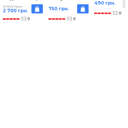
490 грн.
- Земля -
добрива
3 100 грн.
750 грн.
Місяць
2 700 грн.
0
0
0