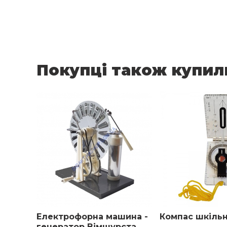
Покупці також купил
Електрофорна машина -
Компас шкіль
генератор Вімшурста