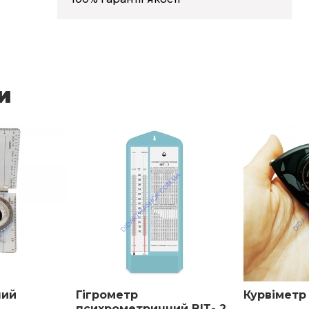
и
ний
Гігрометр
Курвіметр
психрометричний ВІТ- 2