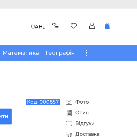
UAH
Математика
Географія
Код:
000857
Фото
Опис
ити
Відгуки
Доставка