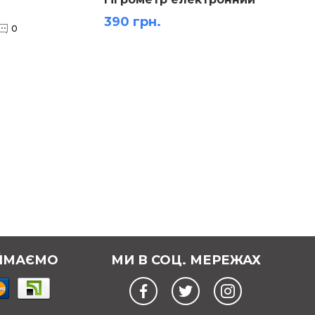
з термодатчиком
390 грн.
1 700 
0
ЙМАЄМО
МИ В СОЦ. МЕРЕЖАХ