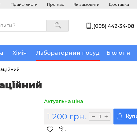
г
Прайс-листи
Про нас
Як замовити
Доставка
(098) 442-34-08
а
Хімія
Лабораторний посуд
Біологія
раційний
аційний
Актуальна ціна
1 200 грн.
Куп