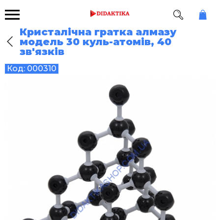
Кристалічна гратка алмазу
модель 30 куль-атомів, 40
зв'язків
Код:
000310