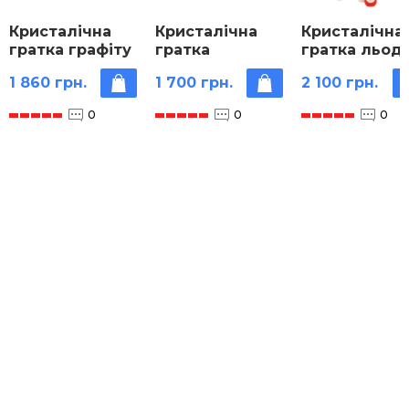
Кристалічна
Кристалічна
Кристалічна
гратка графіту
гратка
гратка льод
модель 39
кам'яної солі
модель
1 860 грн.
1 700 грн.
2 100 грн.
куль-атомів
(NaCl) модель
0
0
0