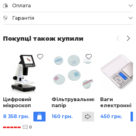
Оплата
Гарантія
Покупці також купили
Цифровий
Фільтрувальний
Ваги
мікроскоп
папір
електронні 
Forward 10-
200 г
8 358 грн.
160 грн.
450 грн.
500x 5.0Mpx
LCD
0