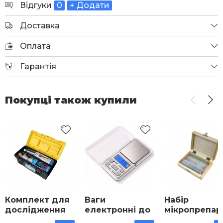
Відгуки
0
+ Додати
Доставка
Оплата
Гарантія
Покупці також купили
Комплект для
Ваги
Набір
дослідження
електронні до
мікропрепар
стану
200 г
Ботаніка (20