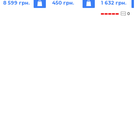
8 599 грн.
450 грн.
1 632 грн.
навколишнього
шт.)
середовища
0
Еко-знайка