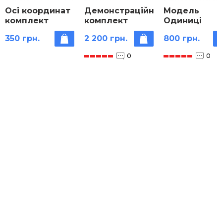
Осі координат
Демонстраційний
Модель
комплект
комплект
Одиниці
вимірювальних
об'єму
350 грн.
2 200 грн.
800 грн.
приладів
(лінійка 1 м, 2
0
0
трикутники,
циркуль,
транспортир)